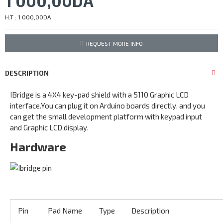
1 000,00DA
H.T : 1 000,00DA
REQUEST MORE INFO
DESCRIPTION
IBridge is a 4X4 key-pad shield with a 5110 Graphic LCD
interface.You can plug it on Arduino boards directly, and you
can get the small development platform with keypad input
and Graphic LCD display.
Hardware
Pin
Pad Name
Type
Description