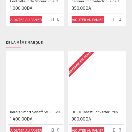
Controlleur de Moteur Shield L293D
Capteur photoélectrique de faisceau Module de capteur IR
1 000,00DA
350,00DA
AJOUTER AU PANIER
AJOUTER AU PANIER
DE LA MÊME MARQUE
ARRIVAGE EN COURS
Relais Smart Sonoff 5V, RE5V1C
DC-DC Boost Converter Step-Up Power Module Output 5V-35V
1 400,00DA
900,00DA
AJOUTER AU PANIER
AJOUTER AU PANIER