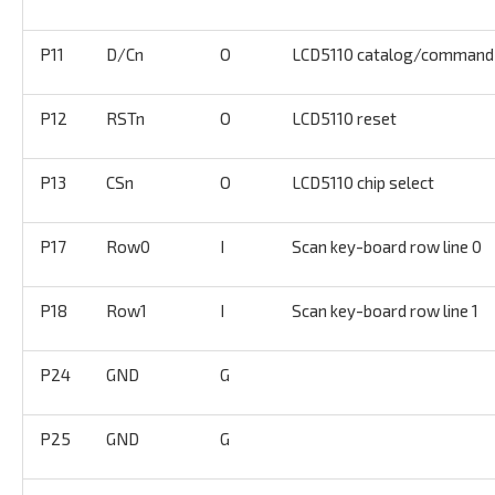
P11
D/Cn
O
LCD5110 catalog/command 
P12
RSTn
O
LCD5110 reset
P13
CSn
O
LCD5110 chip select
P17
Row0
I
Scan key-board row line 0
P18
Row1
I
Scan key-board row line 1
P24
GND
G
P25
GND
G