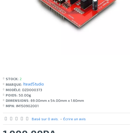
STOCK:
2
IteadStudio
MARQUE:
MODÈLE:
DZD000373
POIDS:
50.00g
DIMENSIONS:
69.00mm x 54.00mm x 1.60mm
MPN:
IM150902001
Basé sur 0 avis.
-
Écrire un avis