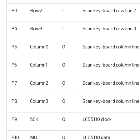
P3
Row2
I
Scan key-board row line 2
P4
Row3
I
Scan key-board row line 3
P5
Column0
O
Scan key-board column line
P6
Column1
O
Scan key-board column line
P7
Column2
O
Scan key-board column line
P8
Column3
O
Scan key-board column line
P9
SCK
O
LCD5110 clock
P10
MO
O
LCD5110 data