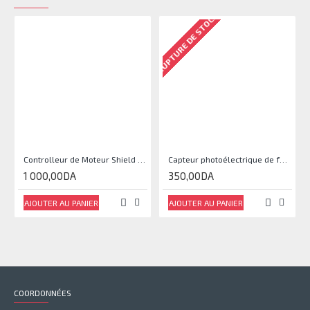
RUPTURE DE STOCK
Controlleur de Moteur Shield L293D
Capteur photoélectrique de faisceau Module de capteur IR
1 000,00DA
350,00DA
AJOUTER AU PANIER
AJOUTER AU PANIER
COORDONNÉES