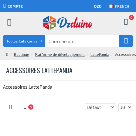
COMPTE
DZD
FRENCH
0
Toutes Catégories
Boutique
Platforme de développement
LattePanda
Accessoires
ACCESSOIRES LATTEPANDA
Accessoires LattePanda
0