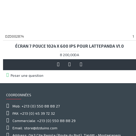
DZD002874
1
ÉCRAN 7 POUCE 1024 X 600 IPS POUR LATTEPANDA V1.0
8 200,00DA
Poser une question
COORDONNÉES
Mob: +213 (0) 550 88 88 27
FAX: +213 (0) 45 39 72 32
Commerciale: +213 (0) 550 88 88 29
Email: store@dzduino.com
Address: 043 Cite Remila (Route du Port), Tigditt - Mostaganem