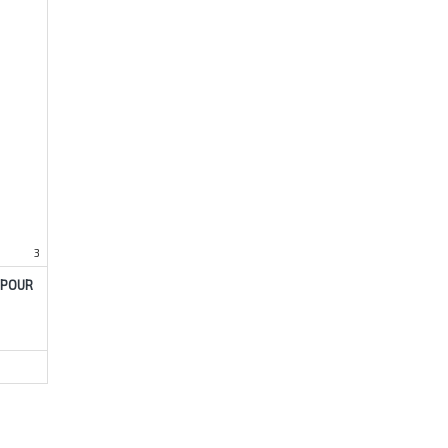
3
N POUR