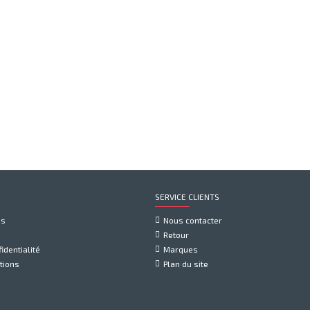
SERVICE CLIENTS
us
Nous contacter
Retour
identialité
Marques
tions
Plan du site