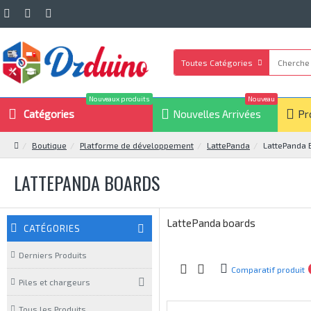
Toutes Catégories
Nouveaux produits
Nouveau
Catégories
Nouvelles Arrivées
Pr
Boutique
Platforme de développement
LattePanda
LattePanda 
LATTEPANDA BOARDS
LattePanda boards
CATÉGORIES
Derniers Produits
Comparatif produit
Piles et chargeurs
Tous les Produits