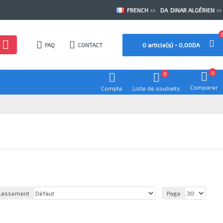
FRENCH
DA
DINAR ALGÉRIEN
FAQ
CONTACT
0 article(s) - 0,00DA
0
0
Comparer
Compte
Liste de souhaits
lassement
Page