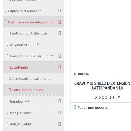
Capteurs & Modules
Platforme de développement
Intelligence Artificielle
Original Arduino®
Compatible Avec Arduino®
LattePanda
DZD002848
Accessoires LattePanda
GRAVITY IO SHIELD D'EXTENSIO
LATTEPANDA V1.0
LattePanda Boards
2 200,00DA
Raspberry PI
Poser une question
Beagle Bone
AVR/PIC/ARM