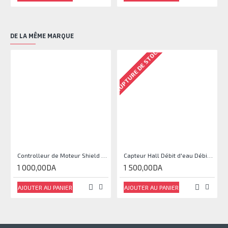
DE LA MÊME MARQUE
RUPTURE DE STOCK
RU
Controlleur de Moteur Shield L293D
Capteur Hall Débit d'eau Débitmètre Contrôle 1-30L Eau / min 1.75MPa
1 000,00DA
1 500,00DA
AJOUTER AU PANIER
AJOUTER AU PANIER