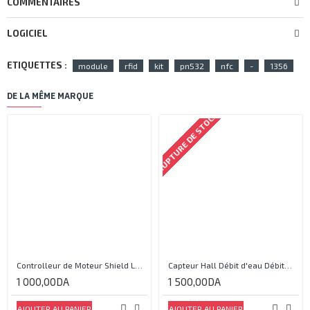
COMMENTAIRES
LOGICIEL
ETIQUETTES :
module
rfid
kit
pn532
nfc
-
1356
DE LA MÊME MARQUE
RUPTURE DE STOCK
Controlleur de Moteur Shield L293D
Capteur Hall Débit d'eau Débitmètre Contrôle 1-30L Eau / min 1.75MPa
1 000,00DA
1 500,00DA
AJOUTER AU PANIER
AJOUTER AU PANIER