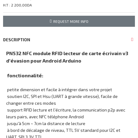
H.T : 2 200,00DA
REQUEST MORE INFO
DESCRIPTION
PN532 NFC module RFID lecteur de carte écrivain v3
d'évasion pour Android Arduino
fonctionnalité:
petite dimension et facile à intégrer dans votre projet
soutien I2C, SPI et Hsu (UART à grande vitesse), facile de
changer entre ces modes
support RFID lecture et l'écriture, la communication p2p avec
leurs pairs, avec NFC téléphone Android
jusqu'à 5cm ~ 7cm la distance de lecture
à bord de décalage de niveau, TTL 5V standard pour I2C et
UART, SPI 3.3V TTL