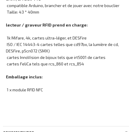
compatible Arduino, brancher et de jouer avec notre bouclier
Taille: 43 * 40mm
lecteur / graveur RFID prend en charge:
1k Mifare, 4k, cartes ultra-léger, et DESFire
ISO / IEC 14443-4 cartes telles que cd97bx, la lumière de cd,
DESFire, p5cn072 (SMX)
cartes InnoVision de bijoux tels que irt5001 de cartes
cartes FeliCa tels que rcs_860 et rcs_854
Emballage inclus:
1 x module RFID NFC