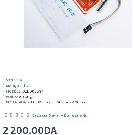
STOCK:
4
Tiah
MARQUE:
MODÈLE:
DZD000547
POIDS:
80.00g
DIMENSIONS:
60.00mm x 63.00mm x 2.00mm
Basé sur 0 avis.
-
Écrire un avis
2 200,00DA