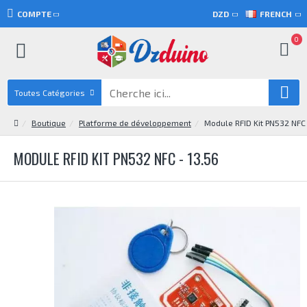
COMPTE
DZD
FRENCH
0
Toutes Catégories
Boutique
Platforme de développement
Module RFID Kit PN532 NFC 
MODULE RFID KIT PN532 NFC - 13.56