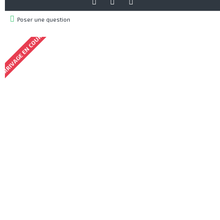
Poser une question
ARRIVAGE EN COURS