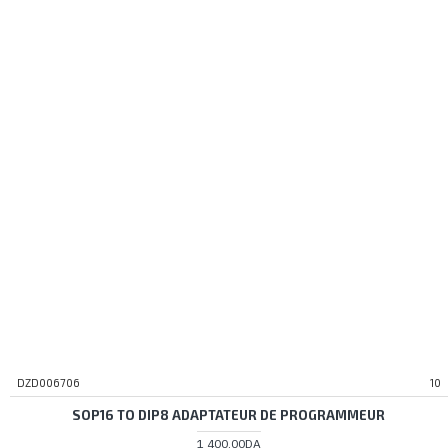
DZD006706
10
SOP16 TO DIP8 ADAPTATEUR DE PROGRAMMEUR
1 400,00DA