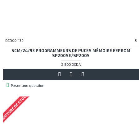
DZD004130
5
SCM/24/93 PROGRAMMEURS DE PUCES MÉMOIRE EEPROM
SP200SE/SP200S
2 800,00DA
Poser une question
RUPTURE DE STOCK