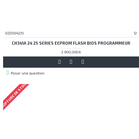
DZD004235
12
CH341A 24 25 SERIES EEPROM FLASH BIOS PROGRAMMEUR
2 800,00DA
Poser une question
RUPTURE DE STOCK