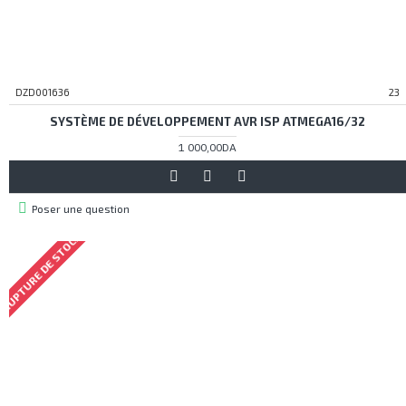
DZD001636
23
SYSTÈME DE DÉVELOPPEMENT AVR ISP ATMEGA16/32
1 000,00DA
Poser une question
RUPTURE DE STOCK