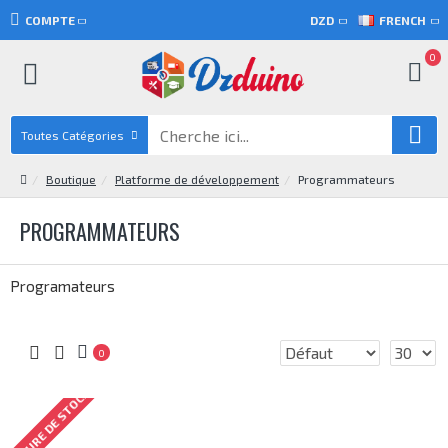
COMPTE
DZD
FRENCH
0
Toutes Catégories
Boutique
Platforme de développement
Programmateurs
PROGRAMMATEURS
Programateurs
0
RUPTURE DE STOCK