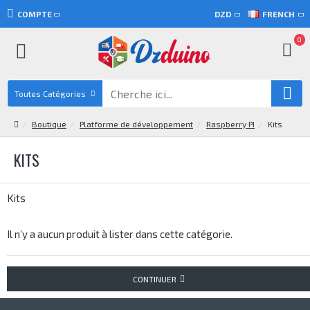
COMPTE
DZD
FRENCH
0
Toutes Catégories
Boutique
Platforme de développement
Raspberry PI
Kits
KITS
Kits
Il n’y a aucun produit à lister dans cette catégorie.
CONTINUER