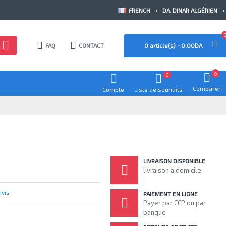
FRENCH
DA
DINAR ALGÉRIEN
FAQ
CONTACT
0 article(s) - 0,00DA
0
0
Comparer
Compte
Liste de souhaits
LIVRAISON DISPONIBLE
livraison à domicile
avis
PAIEMENT EN LIGNE
Payer par CCP ou par
banque