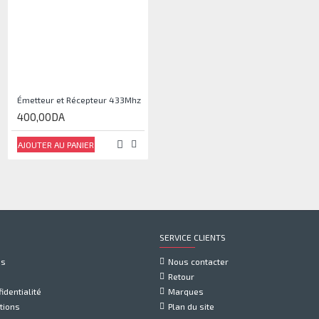
Émetteur et Récepteur 433Mhz
ESP8266 Serial WIFI Module (ESP-07)
400,00DA
1 200,00DA
AJOUTER AU PANIER
AJOUTER AU PANIER
SERVICE CLIENTS
us
Nous contacter
Retour
identialité
Marques
tions
Plan du site