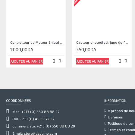
Controlleur de Moteur Shield L293D
Capteur photoélectrique de faisceau Module de capteur IR
1 000,00DA
350,00DA
AJOUTER AU PANIER
AJOUTER AU PANIER
COORDONNÉES
INFORMATION
À propos de no
Mob: +213 (0) 550 88 88 27
Livraison
FAX: +213 (0) 45 39 72 32
Politique de conf
Commerciale: +213 (0) 550 88 88 29
Termes et condi
Email: store@dzduino.com