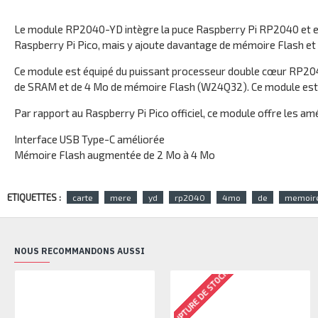
Le module RP2040-YD intègre la puce Raspberry Pi RP2040 et est 
Raspberry Pi Pico, mais y ajoute davantage de mémoire Flash et
Ce module est équipé du puissant processeur double cœur RP204
de SRAM et de 4 Mo de mémoire Flash (W24Q32). Ce module est de 
Par rapport au Raspberry Pi Pico officiel, ce module offre les amé
Interface USB Type-C améliorée
Mémoire Flash augmentée de 2 Mo à 4 Mo
ETIQUETTES :
carte
mere
yd
rp2040
4mo
de
memoir
NOUS RECOMMANDONS AUSSI
RUPTURE DE STOCK