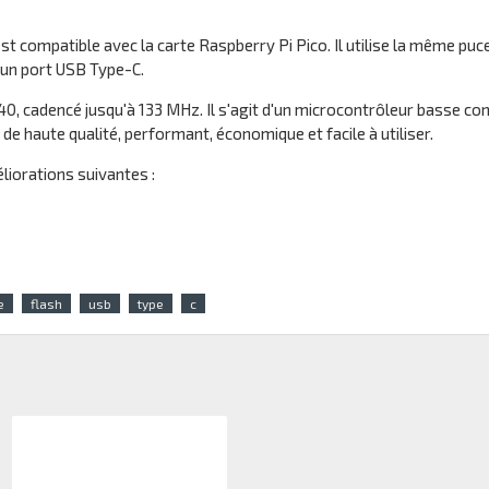
compatible avec la carte Raspberry Pi Pico. Il utilise la même puc
 un port USB Type-C.
0, cadencé jusqu'à 133 MHz. Il s'agit d'un microcontrôleur basse 
haute qualité, performant, économique et facile à utiliser.
liorations suivantes :
e
flash
usb
type
c