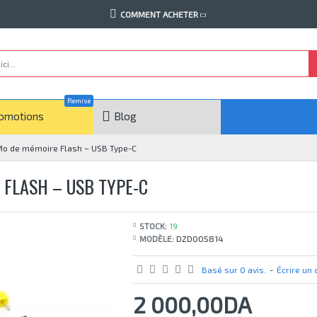
COMMENT ACHETER
Remise
omotions
Blog
o de mémoire Flash – USB Type-C
 FLASH – USB TYPE-C
STOCK:
19
MODÈLE:
DZD005814
Basé sur 0 avis.
-
Écrire un 
2 000,00DA