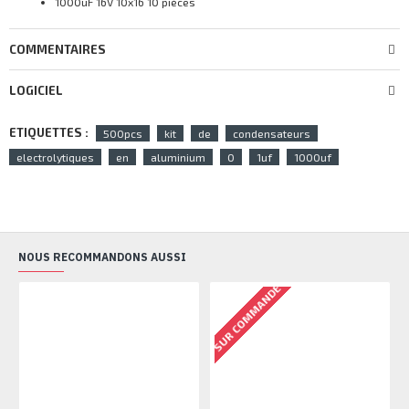
1000uF 16V 10x16 10 pièces
COMMENTAIRES
LOGICIEL
ETIQUETTES :
500pcs
kit
de
condensateurs
electrolytiques
en
aluminium
0
1uf
1000uf
NOUS RECOMMANDONS AUSSI
RU
SUR COMMANDE