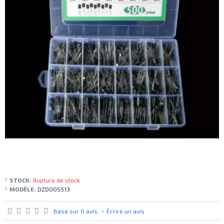
STOCK:
Rupture de stock
MODÈLE:
DZD005513
Basé sur 0 avis.
-
Écrire un avis