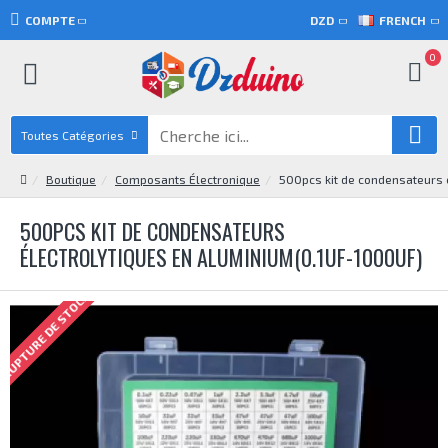
COMPTE
DZD
FRENCH
0
Toutes Catégories
Boutique
Composants Électronique
500pcs kit de condensateurs 
500PCS KIT DE CONDENSATEURS
ÉLECTROLYTIQUES EN ALUMINIUM(0.1UF-1000UF)
RUPTURE DE STOCK