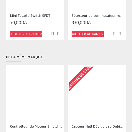
Mini Toggle Switch SPDT
Sélecteur de commutateur rotatif à 2 positions On / Off 3A 240V AC
70,00DA
330,00DA
AJOUTER AU PANIER
AJOUTER AU PANIER
DE LA MÊME MARQUE
RUPTURE DE STOCK
RU
Controlleur de Moteur Shield L293D
Capteur Hall Débit d'eau Débitmètre Contrôle 1-30L Eau / min 1.75MPa