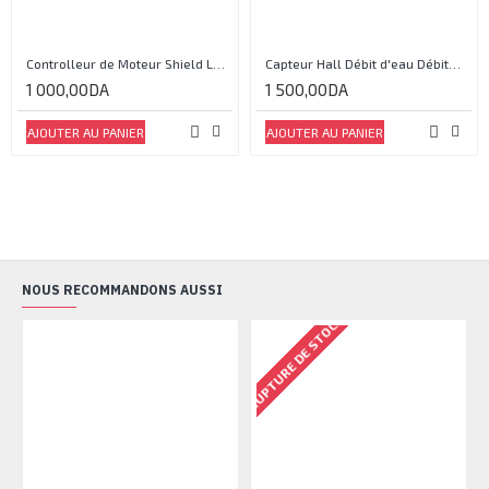
Controlleur de Moteur Shield L293D
Capteur Hall Débit d'eau Débitmètre Contrôle 1-30L Eau / min 1.75MPa
1 000,00DA
1 500,00DA
AJOUTER AU PANIER
AJOUTER AU PANIER
NOUS RECOMMANDONS AUSSI
RUPTURE DE STOCK