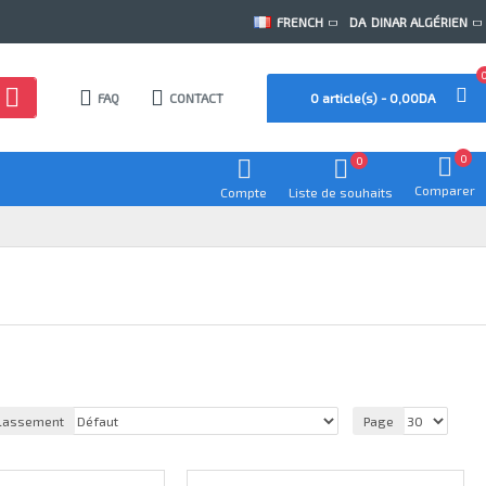
FRENCH
DA
DINAR ALGÉRIEN
FAQ
CONTACT
0 article(s) - 0,00DA
0
0
Comparer
Compte
Liste de souhaits
lassement
Page