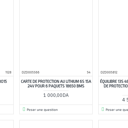
1128
DZD005566
54
DZD005812
RO15
CARTE DE PROTECTION AU LITHIUM 6S 15A
ÉQUILIBRE 13S 
24V POUR 6 PAQUETS 18650 BMS
DE PROTECTIO
1 000,00DA
4 
Poser une question
Poser une que