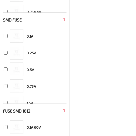
0.75A 6V
SMD FUSE
1.1A 6V
0.1A
2A 6V
0.25A
3A 6V
0.5A
0.75A
1.5A
FUSE SMD 1812
10A
0.1A 60V