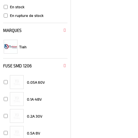
En stock
En rupture de stock
MARQUES
Tiah
FUSE SMD 1206
0.05A 60V
0.1A 48V
0.2A 30V
0.5A 8V