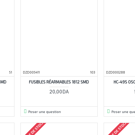
51
DZD005411
103
DZD000288
SMD
FUSIBLES RÉARMABLES 1812 SMD
HC-49S OSC
20,00DA
Poser une question
Poser une que
RUPTURE DE STOCK
RUPTURE DE STOCK