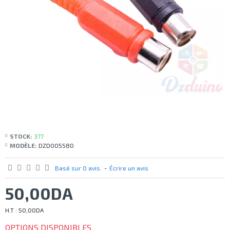
STOCK:
377
MODÈLE:
DZD005580
Basé sur 0 avis.
-
Écrire un avis
50,00DA
H.T : 50,00DA
OPTIONS DISPONIBLES