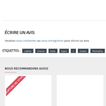
ÉCRIRE UN AVIS
Veuillez
vous connecter
ou
vous enregistrer
pour écrire un avis
ETIQUETTES :
cable
mono
tete
type
c
male
femelle
NOUS RECOMMANDONS AUSSI
RUPTURE DE STOCK