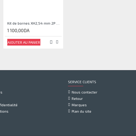
Kit de bornes XH2,54 mm 2P 3P 4P 5P
MICRO USB 5broches SMT
1 100,00DA
50,00DA
AJOUTER AU PANIER
AJOUTER AU PANIER
SERVICE CLIENTS
us
Nous contacter
Retour
identialité
Marques
tions
Plan du site