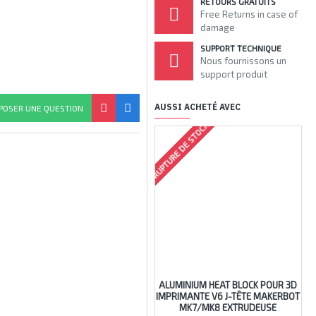
RETOURS GRATUITS
Free Returns in case of
damage
SUPPORT TECHNIQUE
Nous fournissons un
support produit
AUSSI ACHETÉ AVEC
POSER UNE QUESTION
RUPTURE DE STOCK
ALUMINIUM HEAT BLOCK POUR 3D
T
IMPRIMANTE V6 J-TÊTE MAKERBOT
MK7/MK8 EXTRUDEUSE