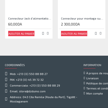
Connecteur Jack d’alimentation Femelle 2.1x5.5mm
Connecteur pour montage sur panneau, Type D, D-E8FDP, Ethercon RJ45
60,00DA
2 300,00DA
AJOUTER AU PANIER
AJOUTER AU PANIER
COORDONNÉES
INFORMATION
À propos de no
Mob: +213 (0) 550 88 88 27
Livraison
FAX: +213 (0) 45 39 72 32
Politique de conf
Commerciale: +213 (0) 550 88 88 29
Termes et condi
Email: store@dzduino.com
Mon compte
Address: 043 Cite Remila (Route du Port), Tigditt -
Mostaganem