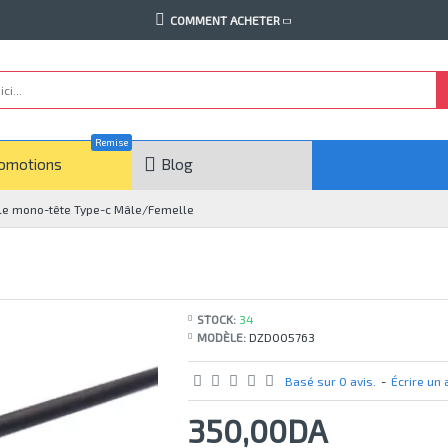
COMMENT ACHETER
Remise
omotions
Blog
le mono-tête Type-c Mâle/Femelle
STOCK:
34
MODÈLE:
DZD005763
Basé sur 0 avis.
-
Écrire un 
350,00DA