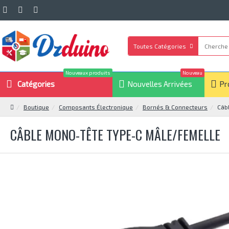
Toutes Catégories
Nouveaux produits
Nouveau
Catégories
Nouvelles Arrivées
Pr
Boutique
Composants Électronique
Bornés & Connecteurs
Câb
CÂBLE MONO-TÊTE TYPE-C MÂLE/FEMELLE