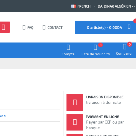
FRENCH
DA
DINAR ALGÉRIEN
FAQ
CONTACT
0 article(s) - 0,00DA
0
0
Comparer
Compte
Liste de souhaits
LIVRAISON DISPONIBLE
livraison à domicile
avis
PAIEMENT EN LIGNE
Payer par CCP ou par
banque