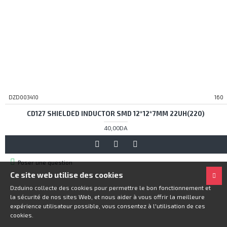
DZD003410
160
CD127 SHIELDED INDUCTOR SMD 12*12*7MM 22UH(220)
40,00DA
Poser une question
Ce site web utilise des cookies
Dzduino collecte des cookies pour permettre le bon fonctionnement et
la sécurité de nos sites Web, et nous aider à vous offrir la meilleure
expérience utilisateur possible, vous consentez à l'utilisation de ces
cookies.