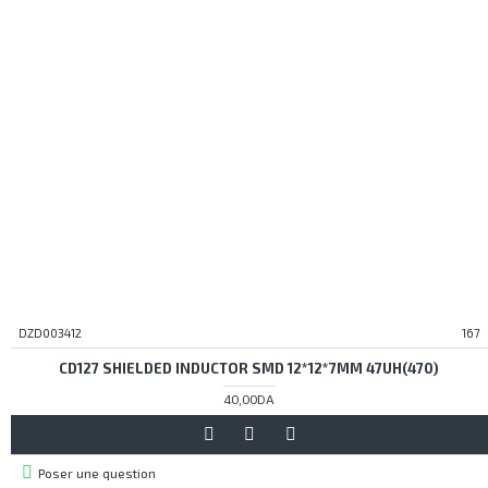
DZD003412
167
CD127 SHIELDED INDUCTOR SMD 12*12*7MM 47UH(470)
40,00DA
Poser une question