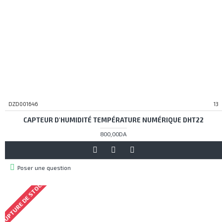
DZD001646
13
CAPTEUR D'HUMIDITÉ TEMPÉRATURE NUMÉRIQUE DHT22
800,00DA
Poser une question
RUPTURE DE STOCK