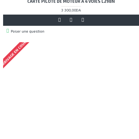
CARTE PILOTE DE MOTEUR À 4 VOIES L298N
3 300,00DA
Poser une question
ARRIVAGE EN COURS