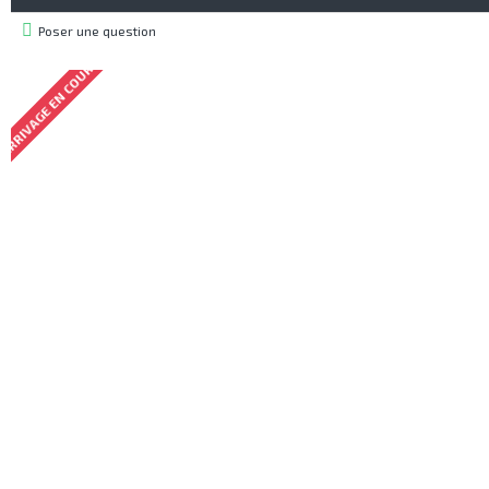
Poser une question
ARRIVAGE EN COURS