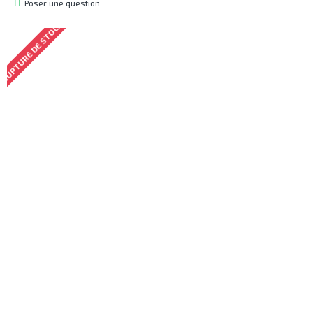
Poser une question
RUPTURE DE STOCK