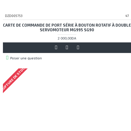
DZD005753
47
CARTE DE COMMANDE DE PORT SÉRIE À BOUTON ROTATIF À DOUBLE
SERVOMOTEUR MG995 SG90
2 000,00DA
Poser une question
RUPTURE DE STOCK