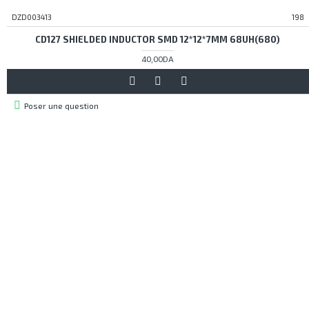
DZD003413
198
CD127 SHIELDED INDUCTOR SMD 12*12*7MM 68UH(680)
40,00DA
Poser une question