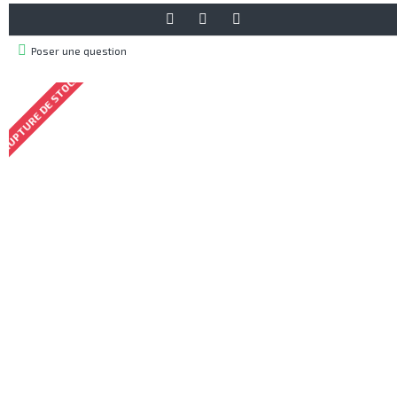
Poser une question
RUPTURE DE STOCK