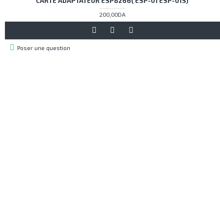
CARTE ADAPTATEUR ESP8266( ESP-01 ESP-01S)
200,00DA
Poser une question