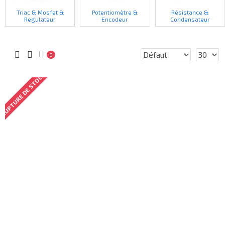
Triac & Mosfet &
Potentiomètre &
Résistance &
Regulateur
Encodeur
Condensateur
0
RUPTURE DE STOCK