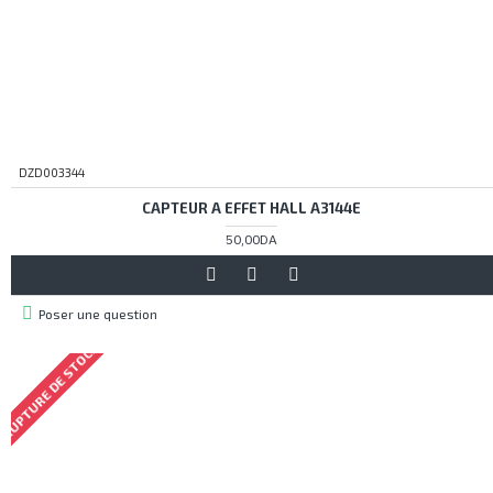
DZD003344
CAPTEUR A EFFET HALL A3144E
50,00DA
Poser une question
RUPTURE DE STOCK