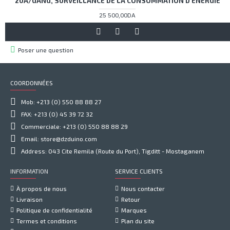
20A/GANG, SURVEILLANCE DE LA CONSOMMATION D'ÉNERGIE
25 500,00DA
Poser une question
COORDONNÉES
Mob: +213 (0) 550 88 88 27
FAX: +213 (0) 45 39 72 32
Commerciale: +213 (0) 550 88 88 29
Email: store@dzduino.com
Address: 043 Cite Remila (Route du Port), Tigditt - Mostaganem
INFORMATION
SERVICE CLIENTS
À propos de nous
Nous contacter
Livraison
Retour
Politique de confidentialité
Marques
Termes et conditions
Plan du site