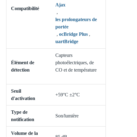
Ajax
Compatibilité
,
les prolongateurs de
portée
,
ocBridge Plus
,
uartBridge
Capteurs
Élément
de
photoélectriques, de
détection
CO et de température
Seuil
+59°С ±2°С
d'activation
Type de
Son/lumière
notification
Volume de la
85 dB