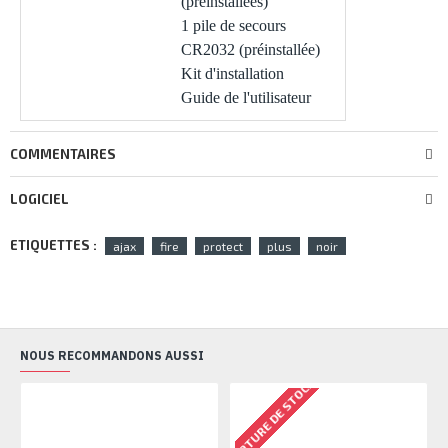
(préinstallées)
1 pile de secours
CR2032 (préinstallée)
Kit d'installation
Guide de l'utilisateur
COMMENTAIRES
LOGICIEL
ETIQUETTES :
ajax
fire
protect
plus
noir
NOUS RECOMMANDONS AUSSI
RUPTURE DE STOCK
RU