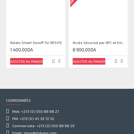
Relais Smart Sonoff 5V, RE5V1C
Accès Sécurisé par NFC et Empreinte : Module Relais DC 10V-120V
1 400,00DA
8 900,00DA
AJOUTER AU PANIER
AJOUTER AU PANIER
COORDONNÉES
Mob: +213 (0) 550 88 88 27
FAX: +213 (0) 45 39 72 32
Commerciale: +213 (0) 550 88 88 29
Email: store@dzduino.com