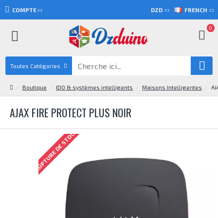
COMPTE
DZD
FRENCH
0
Toutes Catégories
Boutique
IDO & systèmes intelligents
Maisons Intelligentes
AJ
AJAX FIRE PROTECT PLUS NOIR
RUPTURE DE STOCK