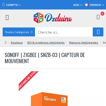
COMPTE
DZD
FRENCH
0
Toutes Catégories
Boutique
IDO & systèmes intelligents
Maisons Intelligentes
So
SONOFF | ZIGBEE | SNZB-03 | CAPTEUR DE
MOUVEMENT
RUPTURE DE STOCK