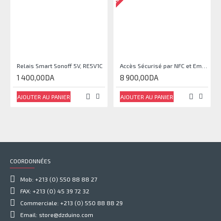
Relais Smart Sonoff 5V, RE5V1C
Accès Sécurisé par NFC et Empreinte : Module Relais DC 10V-120V
1 400,00DA
8 900,00DA
AJOUTER AU PANIER
AJOUTER AU PANIER
COORDONNÉES
Mob: +213 (0) 550 88 88 27
FAX: +213 (0) 45 39 72 32
Commerciale: +213 (0) 550 88 88 29
Email: store@dzduino.com