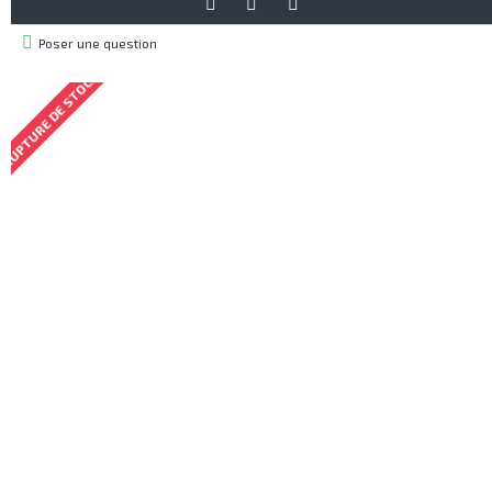
Poser une question
RUPTURE DE STOCK