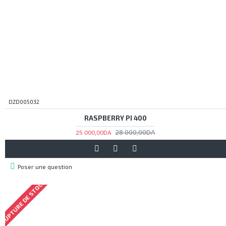
DZD005032
RASPBERRY PI 400
28 000,00DA
25 000,00DA
Poser une question
RUPTURE DE STOCK