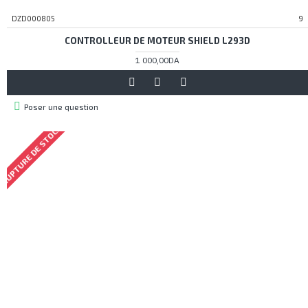
DZD000805
9
CONTROLLEUR DE MOTEUR SHIELD L293D
1 000,00DA
Poser une question
RUPTURE DE STOCK