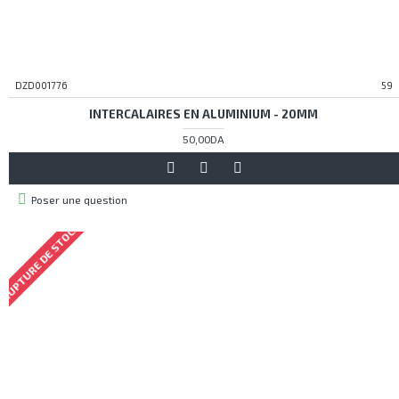
DZD001776
59
INTERCALAIRES EN ALUMINIUM - 20MM
50,00DA
Poser une question
RUPTURE DE STOCK