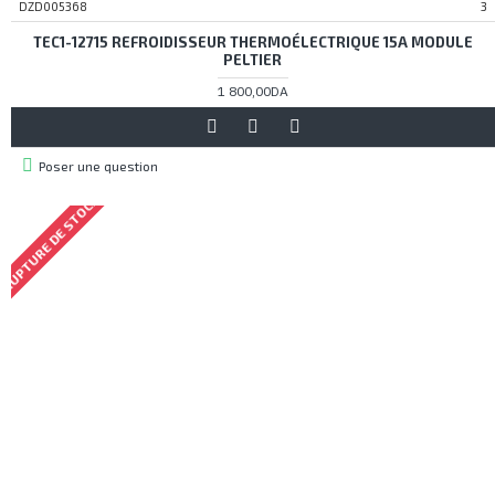
DZD005368
3
TEC1-12715 REFROIDISSEUR THERMOÉLECTRIQUE 15A MODULE
PELTIER
1 800,00DA
Poser une question
RUPTURE DE STOCK