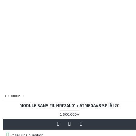
DZD000619
MODULE SANS FIL NRF24L01 + ATMEGA48 SPI À I2C
1 500,00DA
Poser une question