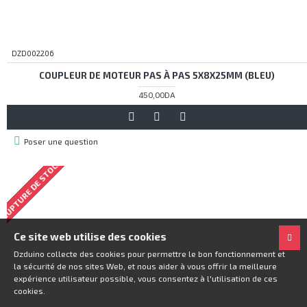
DZD002206
COUPLEUR DE MOTEUR PAS À PAS 5X8X25MM (BLEU)
450,00DA
Poser une question
RUPTURE DE STOCK
Ce site web utilise des cookies
Dzduino collecte des cookies pour permettre le bon fonctionnement et
la sécurité de nos sites Web, et nous aider à vous offrir la meilleure
expérience utilisateur possible, vous consentez à l'utilisation de ces
cookies.