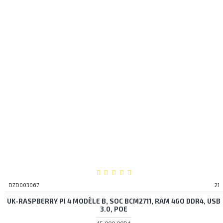
DZD003067
21
UK-RASPBERRY PI 4 MODÈLE B, SOC BCM2711, RAM 4GO DDR4, USB
3.0, POE