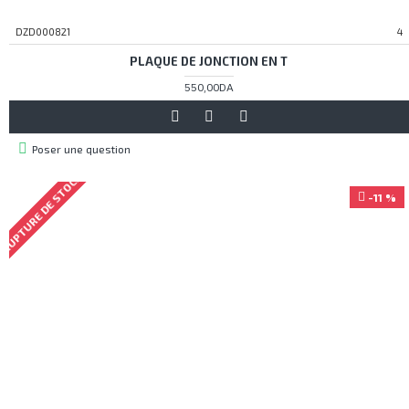
DZD000821
4
PLAQUE DE JONCTION EN T
550,00DA
Poser une question
RUPTURE DE STOCK
-11 %