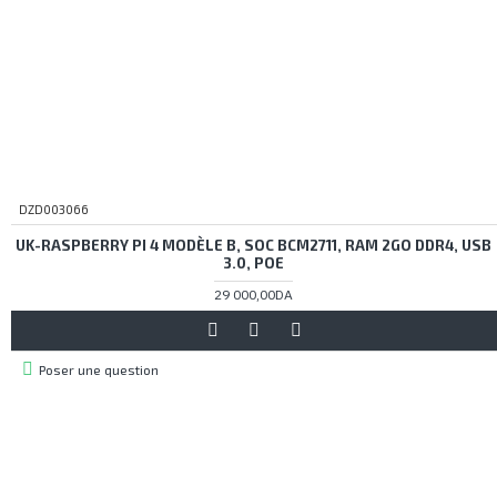
DZD003066
UK-RASPBERRY PI 4 MODÈLE B, SOC BCM2711, RAM 2GO DDR4, USB
3.0, POE
29 000,00DA
Poser une question