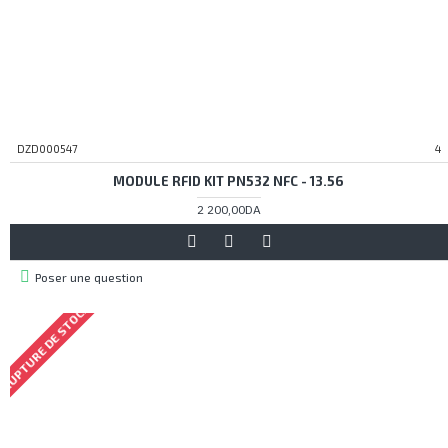
DZD000547
4
MODULE RFID KIT PN532 NFC - 13.56
2 200,00DA
Poser une question
RUPTURE DE STOCK