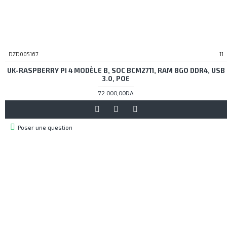
DZD005167
11
UK-RASPBERRY PI 4 MODÈLE B, SOC BCM2711, RAM 8GO DDR4, USB
3.0, POE
72 000,00DA
Poser une question