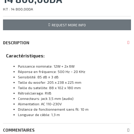
H.T : 14 800,00DA
REQUEST MORE INFO
DESCRIPTION
Caractéristiques:
Puissance nominale: 12W + 2x 6W
Réponse en fréquence: 500 Hz – 20 KHz
Sensibilité: 85 dB ± 3 dB
Taille du woofer: 205 x 238 x 225 mm
Taille du satellite: 88 x 102 x 180 mm
Rétroéclairage: RVB
Connecteurs: jack 3,5 mm (audio)
Alimentation: AC 110-230V
Distance de fonctionnement sans fil: 10 m
Longueur de câble: 1,3 m
COMMENTAIRES