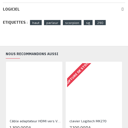
LOGICIEL
ETIQUETTES :
haut
parleur
scorpion
sg
290
NOUS RECOMMANDONS AUSSI
RUPTURE DE STOCK
S
Câble adaptateur HDMI vers VGA avec audio
clavier Logitech MK270
1 300,00DA
7 100,00DA