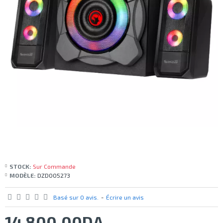
STOCK:
Sur Commande
MODÈLE:
DZD005273
Basé sur 0 avis.
-
Écrire un avis
14 800,00DA