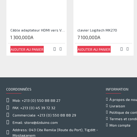
Câble adaptateur HDMI vers VGA avec audio
clavier Logitech MK270
1 300,00DA
7 100,00DA
AJOUTER AU PANIER
AJOUTER AU PANIER
COORDONNÉES
INFORMATION
À propos de no
Mob: +213 (0) 550 88 88 27
Livraison
FAX: +213 (0) 45 39 72 32
Politique de conf
Commerciale: +213 (0) 550 88 88 29
Termes et condi
Email: store@dzduino.com
Mon compte
Address: 043 Cite Remila (Route du Port), Tigditt -
Mostaganem