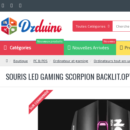
Toutes Catégories
Nouveaux produits
Nouveau
Catégories
Nouvelles Arrivées
Pr
Boutique
PC & POS
Ordinateur et gaming
Ordinateurs tout-en-u
SOURIS LED GAMING SCORPION BACKLIT.O
SUR COMMANDE