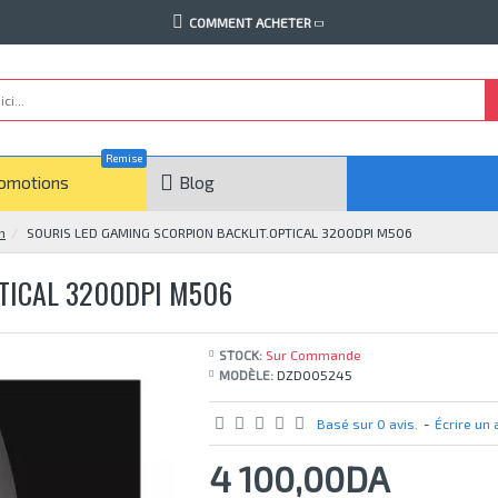
COMMENT ACHETER
Remise
omotions
Blog
n
SOURIS LED GAMING SCORPION BACKLIT.OPTICAL 3200DPI M506
PTICAL 3200DPI M506
STOCK:
Sur Commande
MODÈLE:
DZD005245
Basé sur 0 avis.
-
Écrire un 
4 100,00DA