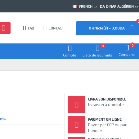
FRENCH
DA
DINAR ALGÉRIEN
FAQ
CONTACT
0 article(s) - 0,00DA
0
0
Comparer
Compte
Liste de souhaits
LIVRAISON DISPONIBLE
livraison à domicile
avis
PAIEMENT EN LIGNE
Payer par CCP ou par
banque