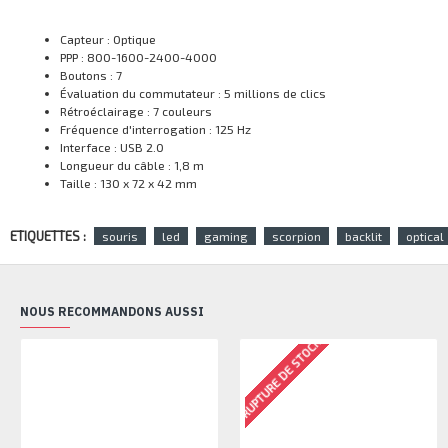
Capteur : Optique
PPP : 800-1600-2400-4000
Boutons : 7
Évaluation du commutateur : 5 millions de clics
Rétroéclairage : 7 couleurs
Fréquence d'interrogation : 125 Hz
Interface : USB 2.0
Longueur du câble : 1,8 m
Taille : 130 x 72 x 42 mm
ETIQUETTES :
souris
led
gaming
scorpion
backlit
optical
NOUS RECOMMANDONS AUSSI
RUPTURE DE STOCK