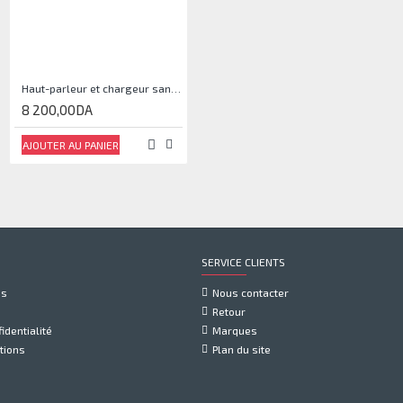
Haut-parleur et chargeur sans fil DM0042
Haut-Parleur Scorpion SG-290
8 200,00DA
14 800,00DA
AJOUTER AU PANIER
AJOUTER AU PANIER
SERVICE CLIENTS
us
Nous contacter
Retour
identialité
Marques
tions
Plan du site