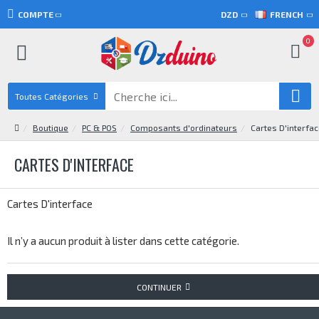
COMPTE
DZD
FRENCH
0
Toutes Catégories
Boutique
PC & POS
Composants d'ordinateurs
Cartes D'interfa
CARTES D'INTERFACE
Cartes D'interface
Il n’y a aucun produit à lister dans cette catégorie.
CONTINUER