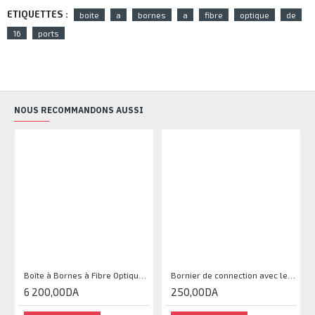
ETIQUETTES :
boite
a
bornes
a
fibre
optique
de
16
ports
NOUS RECOMMANDONS AUSSI
ARR
Boîte à Bornes à Fibre Optique De 8 Ports
Bornier de connection avec le code couleur 10 paires
6 200,00DA
250,00DA