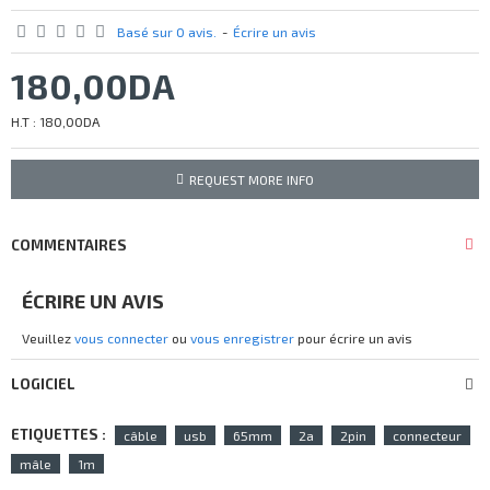
Basé sur 0 avis.
-
Écrire un avis
180,00DA
H.T : 180,00DA
REQUEST MORE INFO
COMMENTAIRES
ÉCRIRE UN AVIS
Veuillez
vous connecter
ou
vous enregistrer
pour écrire un avis
LOGICIEL
ETIQUETTES :
câble
usb
65mm
2a
2pin
connecteur
mâle
1m