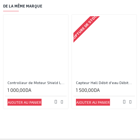
DE LA MÊME MARQUE
RUPTURE DE STOCK
Controlleur de Moteur Shield L293D
Capteur Hall Débit d'eau Débitmètre Contrôle 1-30L Eau / min 1.75MPa
1 000,00DA
1 500,00DA
AJOUTER AU PANIER
AJOUTER AU PANIER