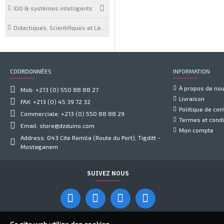
IDO & systèmes intelligents
Didactiques, Scientifiques et Laboratoires
COORDONNÉES
INFORMATION
À propos de no
Mob: +213 (0) 550 88 88 27
Livraison
FAX: +213 (0) 45 39 72 32
Politique de conf
Commerciale: +213 (0) 550 88 88 29
Termes et condi
Email: store@dzduino.com
Mon compte
Address: 043 Cite Remila (Route du Port), Tigditt -
Mostaganem
SUIVEZ NOUS