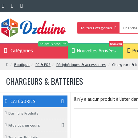
Toutes Catégories
Nouveaux produits
Nouveau
Catégories
Nouvelles Arrivées
Pr
Boutique
PC & POS
Périphériques & accessoires
Chargeurs & ba
CHARGEURS & BATTERIES
Il n’y a aucun produit à lister d
CATÉGORIES
Derniers Produits
Piles et chargeurs
Tous les Produits