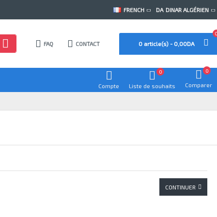
FRENCH
DA
DINAR ALGÉRIEN
FAQ
CONTACT
0 article(s) - 0,00DA
0
0
Comparer
Compte
Liste de souhaits
CONTINUER