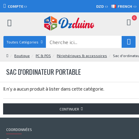
COMPTE
DZD
FRENCH
0
Toutes Catégories
Boutique
PC & POS
Périphériques & accessoires
Sac d'ordinate
SAC D'ORDINATEUR PORTABLE
Il n’y a aucun produit à lister dans cette catégorie.
CONTINUER
COORDONNÉES