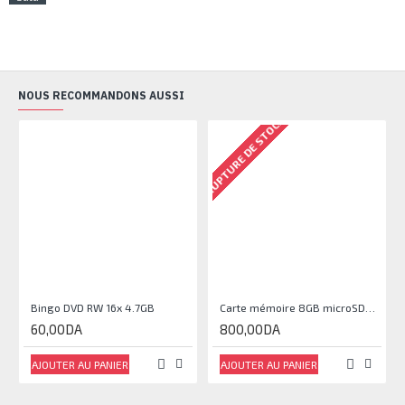
NOUS RECOMMANDONS AUSSI
RUPTURE DE STOCK
RU
Bingo DVD RW 16x 4.7GB
Carte mémoire 8GB microSDHC Classe 10
60,00DA
800,00DA
AJOUTER AU PANIER
AJOUTER AU PANIER