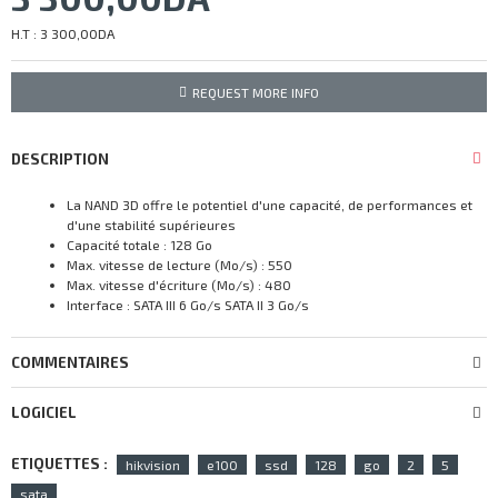
H.T : 3 300,00DA
REQUEST MORE INFO
DESCRIPTION
La NAND 3D offre le potentiel d'une capacité, de performances et
d'une stabilité supérieures
Capacité totale : 128 Go
Max. vitesse de lecture (Mo/s) : 550
Max. vitesse d'écriture (Mo/s) : 480
Interface : SATA III 6 Go/s SATA II 3 Go/s
COMMENTAIRES
LOGICIEL
ETIQUETTES :
hikvision
e100
ssd
128
go
2
5
sata