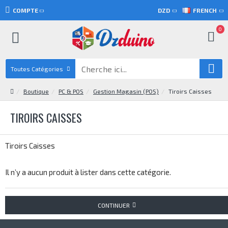
COMPTE
DZD
FRENCH
0
Toutes Catégories
Boutique
PC & POS
Gestion Magasin (POS)
Tiroirs Caisses
TIROIRS CAISSES
Tiroirs Caisses
Il n’y a aucun produit à lister dans cette catégorie.
CONTINUER