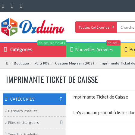
Toutes Catégories
Nouveaux produits
Nouveau
Catégories
Nouvelles Arrivées
Pr
Boutique
PC & POS
Gestion Magasin (POS)
Imprimante Ticket d
IMPRIMANTE TICKET DE CAISSE
Imprimante Ticket de Caisse
CATÉGORIES
Derniers Produits
Il n’y a aucun produit à lister d
Piles et chargeurs
Tous les Produits