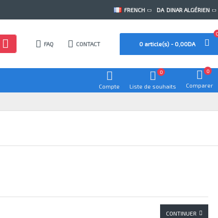
FRENCH
DA
DINAR ALGÉRIEN
FAQ
CONTACT
0 article(s) - 0,00DA
0
0
Comparer
Compte
Liste de souhaits
CONTINUER