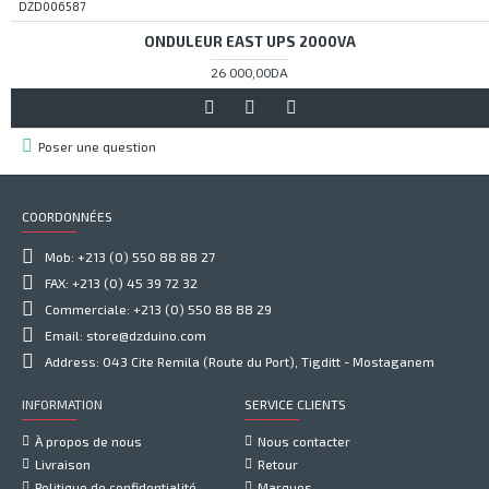
DZD006587
ONDULEUR EAST UPS 2000VA
26 000,00DA
Poser une question
COORDONNÉES
Mob: +213 (0) 550 88 88 27
FAX: +213 (0) 45 39 72 32
Commerciale: +213 (0) 550 88 88 29
Email: store@dzduino.com
Address: 043 Cite Remila (Route du Port), Tigditt - Mostaganem
INFORMATION
SERVICE CLIENTS
À propos de nous
Nous contacter
Livraison
Retour
Politique de confidentialité
Marques