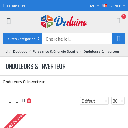
COMPTE
DZD
FRENCH
0
Toutes Catégories
Boutique
Puissance & Energie Solaire
Onduleurs & Inverteur
ONDULEURS & INVERTEUR
Onduleurs & Inverteur
0
RUPTURE DE STOCK