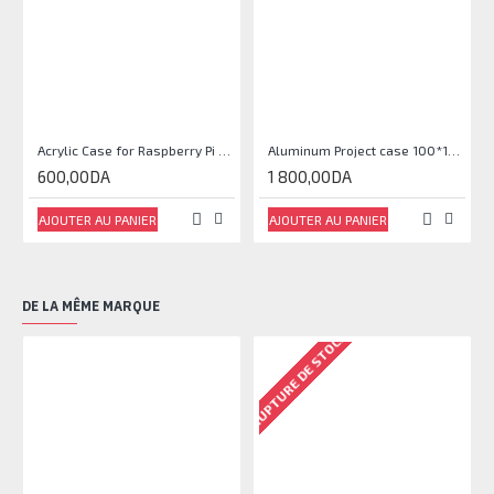
Acrylic Case for Raspberry Pi 3.5inch LCD Display
Aluminum Project case 100*105*30MM
600,00DA
1 800,00DA
AJOUTER AU PANIER
AJOUTER AU PANIER
DE LA MÊME MARQUE
RUPTURE DE STOCK
RU