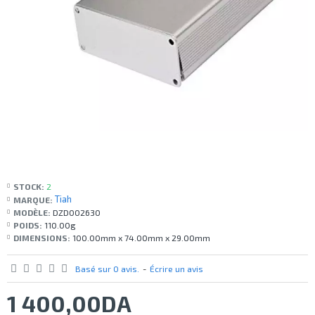
STOCK:
2
Tiah
MARQUE:
MODÈLE:
DZD002630
POIDS:
110.00g
DIMENSIONS:
100.00mm x 74.00mm x 29.00mm
Basé sur 0 avis.
-
Écrire un avis
1 400,00DA