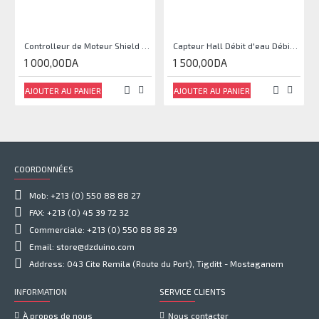
Controlleur de Moteur Shield L293D
Capteur Hall Débit d'eau Débitmètre Contrôle 1-30L Eau / min 1.75MPa
1 000,00DA
1 500,00DA
AJOUTER AU PANIER
AJOUTER AU PANIER
COORDONNÉES
Mob: +213 (0) 550 88 88 27
FAX: +213 (0) 45 39 72 32
Commerciale: +213 (0) 550 88 88 29
Email: store@dzduino.com
Address: 043 Cite Remila (Route du Port), Tigditt - Mostaganem
INFORMATION
SERVICE CLIENTS
À propos de nous
Nous contacter