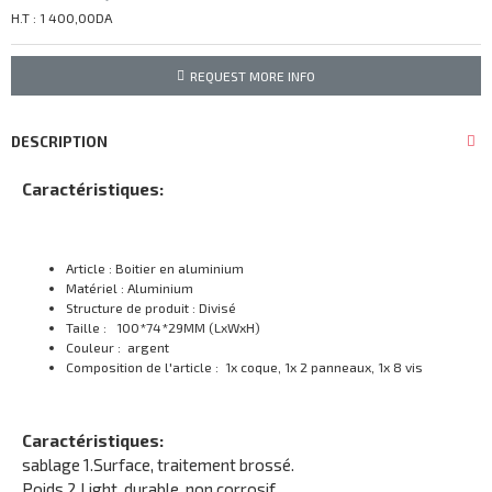
H.T : 1 400,00DA
REQUEST MORE INFO
DESCRIPTION
Caractéristiques:
Article : Boitier en aluminium
Matériel : Aluminium
Structure de produit : Divisé
Taille : 100*74*29MM (LxWxH)
Couleur : argent
Composition de l'article : 1x coque, 1x 2 panneaux, 1x 8 vis
Caractéristiques:
sablage 1.Surface, traitement brossé.
Poids 2.Light, durable, non corrosif.