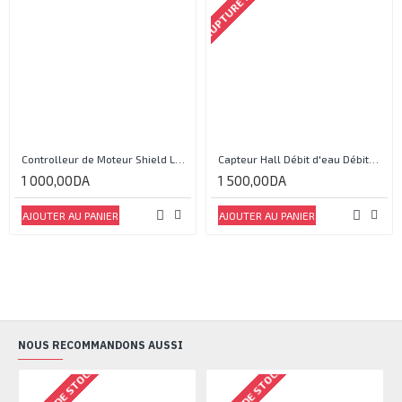
Controlleur de Moteur Shield L293D
Capteur Hall Débit d'eau Débitmètre Contrôle 1-30L Eau / min 1.75MPa
1 000,00DA
1 500,00DA
AJOUTER AU PANIER
AJOUTER AU PANIER
NOUS RECOMMANDONS AUSSI