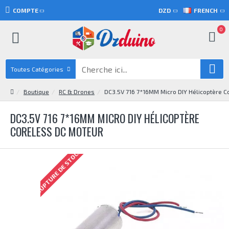
COMPTE
DZD
FRENCH
0
Toutes Catégories
Boutique
RC & Drones
DC3.5V 716 7*16MM Micro DIY Hélicoptère C
DC3.5V 716 7*16MM MICRO DIY HÉLICOPTÈRE
CORELESS DC MOTEUR
RUPTURE DE STOCK