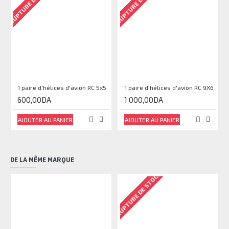
RUPTURE DE STOCK
RUPTURE DE STOCK
RU
1 paire d'hélices d'avion RC 5x5
1 paire d'hélices d'avion RC 9X6
600,00DA
1 000,00DA
AJOUTER AU PANIER
AJOUTER AU PANIER
DE LA MÊME MARQUE
RUPTURE DE STOCK
RU