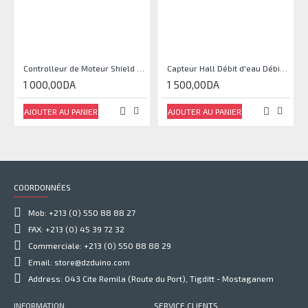
Controlleur de Moteur Shield L293D
Capteur Hall Débit d'eau Débitmètre Contrôle 1-30L Eau / min 1.75MPa
1 000,00DA
1 500,00DA
AJOUTER AU PANIER
AJOUTER AU PANIER
COORDONNÉES
Mob: +213 (0) 550 88 88 27
FAX: +213 (0) 45 39 72 32
Commerciale: +213 (0) 550 88 88 29
Email: store@dzduino.com
Address: 043 Cite Remila (Route du Port), Tigditt - Mostaganem
INFORMATION
SERVICE CLIENTS