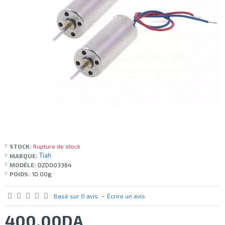
STOCK:
Rupture de stock
Tiah
MARQUE:
MODÈLE:
DZD003364
POIDS:
10.00g
Basé sur 0 avis.
-
Écrire un avis
400,00DA