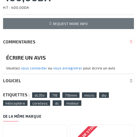
H.T : 400,00DA
REQUEST MORE INFO
COMMENTAIRES
ÉCRIRE UN AVIS
Veuillez
vous connecter
ou
vous enregistrer
pour écrire un avis
LOGICIEL
ETIQUETTES :
dc35v
716
716mm
micro
diy
hélicoptère
coreless
dc
moteur
DE LA MÊME MARQUE
RUPTURE DE STOCK