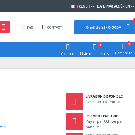
FRENCH
DA
DINAR ALGÉRIEN
FAQ
CONTACT
0 article(s) - 0,00DA
0
0
Comparer
Compte
Liste de souhaits
LIVRAISON DISPONIBLE
livraison à domicile
PAIEMENT EN LIGNE
Payer par CCP ou par
avis
banque