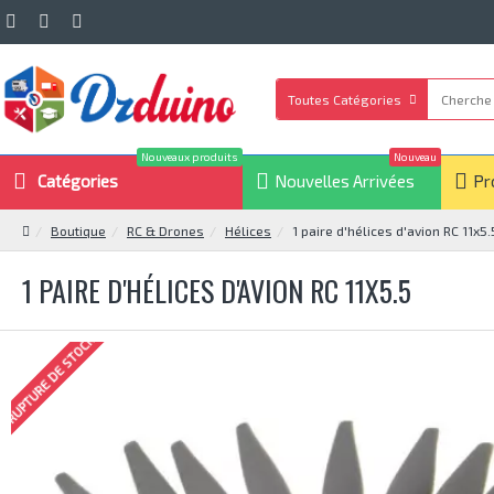
Toutes Catégories
Nouveaux produits
Nouveau
Catégories
Nouvelles Arrivées
Pr
Boutique
RC & Drones
Hélices
1 paire d'hélices d'avion RC 11x5.
1 PAIRE D'HÉLICES D'AVION RC 11X5.5
RUPTURE DE STOCK