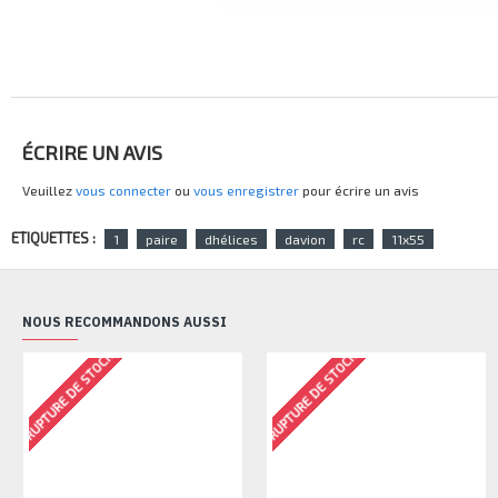
ÉCRIRE UN AVIS
Veuillez
vous connecter
ou
vous enregistrer
pour écrire un avis
ETIQUETTES :
1
paire
dhélices
davion
rc
11x55
NOUS RECOMMANDONS AUSSI
RUPTURE DE STOCK
RUPTURE DE STOCK