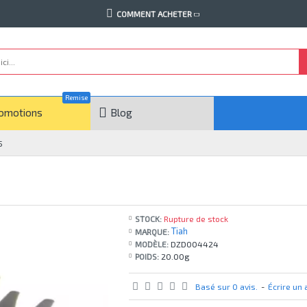
COMMENT ACHETER
Remise
omotions
Blog
5
STOCK:
Rupture de stock
Tiah
MARQUE:
MODÈLE:
DZD004424
POIDS:
20.00g
Basé sur 0 avis.
-
Écrire un 