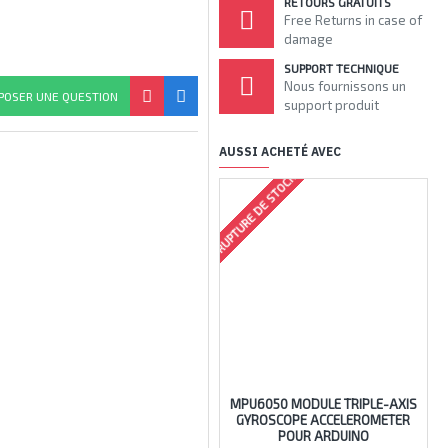
RETOURS GRATUITS
Free Returns in case of
damage
SUPPORT TECHNIQUE
Nous fournissons un
POSER UNE QUESTION
support produit
AUSSI ACHETÉ AVEC
RUPTURE DE STOCK
RUPTU
MPU6050 MODULE TRIPLE-AXIS
I
GYROSCOPE ACCELEROMETER
POUR ARDUINO