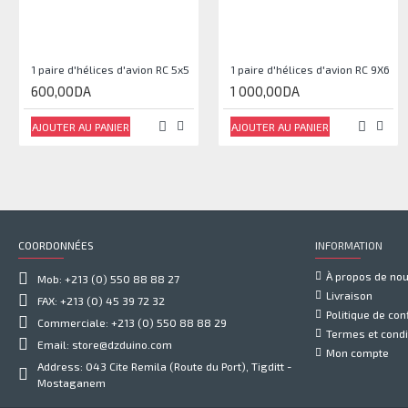
1 paire d'hélices d'avion RC 5x5
1 paire d'hélices d'avion RC 9X6
600,00DA
1 000,00DA
AJOUTER AU PANIER
AJOUTER AU PANIER
COORDONNÉES
INFORMATION
À propos de no
Mob: +213 (0) 550 88 88 27
Livraison
FAX: +213 (0) 45 39 72 32
Politique de conf
Commerciale: +213 (0) 550 88 88 29
Termes et condi
Email: store@dzduino.com
Mon compte
Address: 043 Cite Remila (Route du Port), Tigditt -
Mostaganem