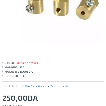
STOCK:
Rupture de stock
Tiah
MARQUE:
MODÈLE:
DZD003270
POIDS:
10.00g
Basé sur 0 avis.
-
Écrire un avis
250,00DA
H.T : 250,00DA