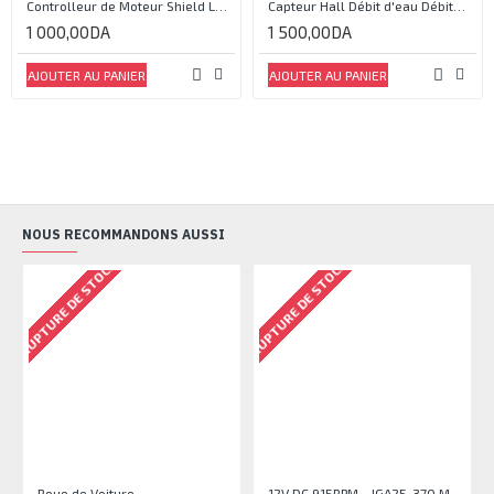
Controlleur de Moteur Shield L293D
Capteur Hall Débit d'eau Débitmètre Contrôle 1-30L Eau / min 1.75MPa
1 000,00DA
1 500,00DA
AJOUTER AU PANIER
AJOUTER AU PANIER
NOUS RECOMMANDONS AUSSI
RUPTURE DE STOCK
RUPTURE DE STOCK
RU
Roue de Voiture
12V DC 915RPM - JGA25-370 Moteur à engrenages avec encodeur