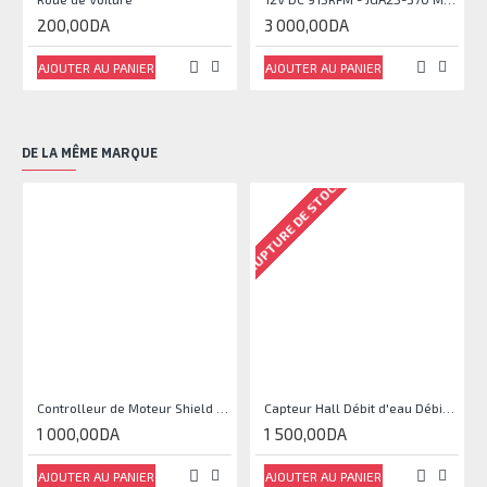
200,00DA
3 000,00DA
AJOUTER AU PANIER
AJOUTER AU PANIER
DE LA MÊME MARQUE
RUPTURE DE STOCK
RU
Controlleur de Moteur Shield L293D
Capteur Hall Débit d'eau Débitmètre Contrôle 1-30L Eau / min 1.75MPa
1 000,00DA
1 500,00DA
AJOUTER AU PANIER
AJOUTER AU PANIER