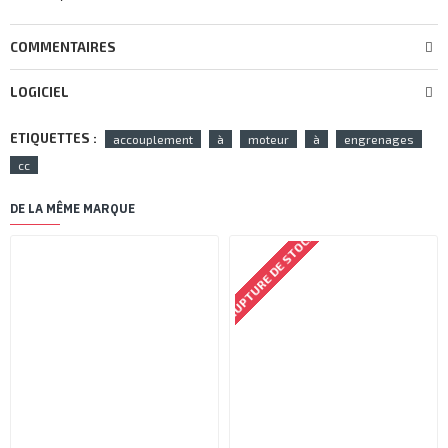
COMMENTAIRES
LOGICIEL
ETIQUETTES :
accouplement
à
moteur
à
engrenages
cc
DE LA MÊME MARQUE
RUPTURE DE STOCK