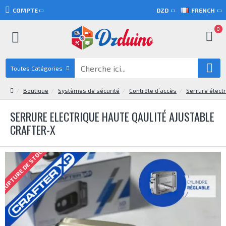
COMPTE
DZD
FRENCH
0
Toutes Catégories
Boutique
Systèmes de sécurité
Contrôle d’accès
Serrure élect
SERRURE ELECTRIQUE HAUTE QAULITÉ AJUSTABLE
CRAFTER-X
RUPTURE DE STOCK