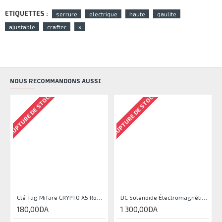
ETIQUETTES :
serrure
electrique
haute
qaulite
ajustable
crafter
x
NOUS RECOMMANDONS AUSSI
RUPTURE DE STOCK
RUPTURE DE STOCK
RU
Clé Tag Mifare CRYPTO X5 Robisan
DC Solenoide Électromagnétique DC12V 300mA 5N/10mm
180,00DA
1 300,00DA