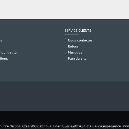
SERVICE CLIENTS
us
Nous contacter
Retour
identialité
Marques
tions
Plan du site
rité de nos sites Web, et nous aider à vous offrir la meilleure expérience utilis
Copyright © 2021, Dzduino Electronics, Tous droits réservés