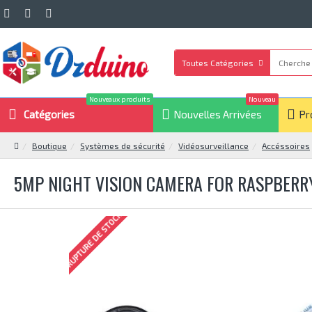
Toutes Catégories
Nouveaux produits
Nouveau
Catégories
Nouvelles Arrivées
Pr
Boutique
Systèmes de sécurité
Vidéosurveillance
Accéssoires
5MP NIGHT VISION CAMERA FOR RASPBERRY
RUPTURE DE STOCK