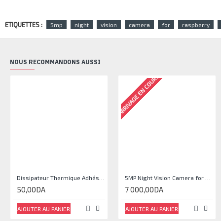
ETIQUETTES :
5mp
night
vision
camera
for
raspberry
NOUS RECOMMANDONS AUSSI
ARRIVAGE EN COURS
Dissipateur Thermique Adhésif en Aluminium 9*9*5MM
5MP Night Vision Camera for Raspberry Pi OV5647 160°
50,00DA
7 000,00DA
AJOUTER AU PANIER
AJOUTER AU PANIER