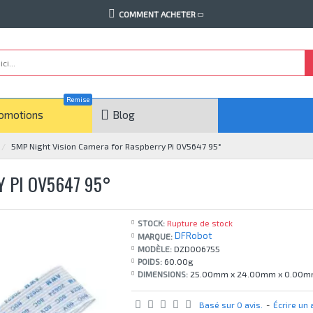
COMMENT ACHETER
Remise
omotions
Blog
5MP Night Vision Camera for Raspberry Pi OV5647 95°
 PI OV5647 95°
STOCK:
Rupture de stock
DFRobot
MARQUE:
MODÈLE:
DZD006755
POIDS:
60.00g
DIMENSIONS:
25.00mm x 24.00mm x 0.00
Basé sur 0 avis.
-
Écrire un 