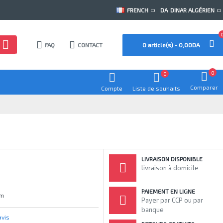
FRENCH
DA
DINAR ALGÉRIEN
FAQ
CONTACT
0 article(s) - 0,00DA
0
0
Comparer
Compte
Liste de souhaits
LIVRAISON DISPONIBLE
livraison à domicile
PAIEMENT EN LIGNE
mm
Payer par CCP ou par
banque
avis