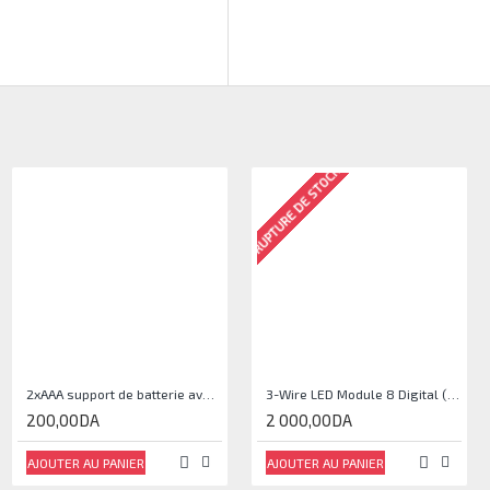
ARRIVAGE EN COURS
RUPTURE DE STOCK
Camera 5MP Pour Raspberry Pi
2xAAA support de batterie avec couvercle et interrupteur
3-Wire LED Module 8 Digital (Arduino Compatible)
2 700,00DA
200,00DA
2 000,00DA
AJOUTER AU PANIER
AJOUTER AU PANIER
AJOUTER AU PANIER