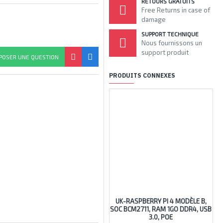
RETOURS GRATUITS
Free Returns in case of
damage
SUPPORT TECHNIQUE
Nous fournissons un
support produit
POSER UNE QUESTION
PRODUITS CONNEXES
UK-RASPBERRY PI 4 MODÈLE B,
OB
SOC BCM2711, RAM 1GO DDR4, USB
3.0, POE