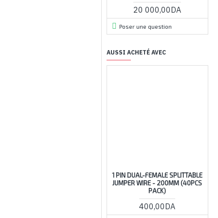
20 000,00DA
Poser une question
AUSSI ACHETÉ AVEC
RUPTU
1 PIN DUAL-FEMALE SPLITTABLE
C
JUMPER WIRE - 200MM (40PCS
PACK)
400,00DA