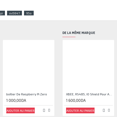
pi
ov5647
95o
DE LA MÊME MARQUE
RUPTURE DE STOCK
boîtier De Raspberry Pi Zero
Boitier Raspberry PI 4
XBEE, RS485, IO Shield Pour Arduino®
1 000,00DA
1 100,00DA
1 600,00DA
AJOUTER AU PANIER
AJOUTER AU PANIER
AJOUTER AU PANIER