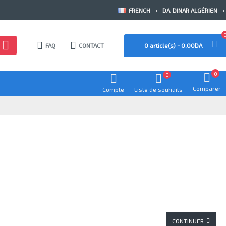
FRENCH
DA
DINAR ALGÉRIEN
FAQ
CONTACT
0 article(s) - 0,00DA
0
0
Comparer
Compte
Liste de souhaits
CONTINUER