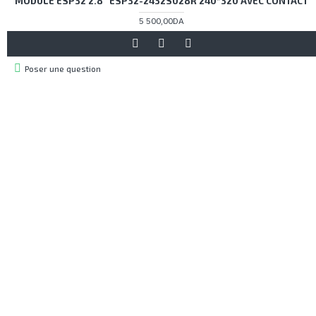
MODULE ESP32 2.8 ''ESP32-2432S028R 240*320 AVEC CONTACT
5 500,00DA
Poser une question