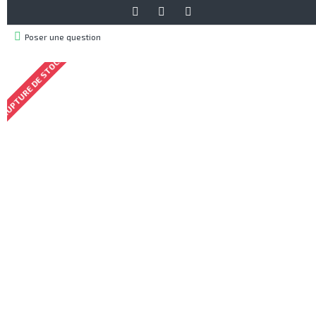
Poser une question
RUPTURE DE STOCK