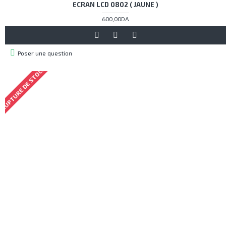
ECRAN LCD 0802 ( JAUNE )
600,00DA
Poser une question
RUPTURE DE STOCK