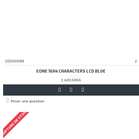
DZD000188
2
EONE 16X4 CHARACTERS LCD BLUE
1 600,00DA
Poser une question
RUPTURE DE STOCK