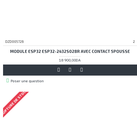
DZD005726
2
MODULE ESP32 ESP32-2432S028R AVEC CONTACT 5POUSSE
18 900,00DA
Poser une question
RUPTURE DE STOCK