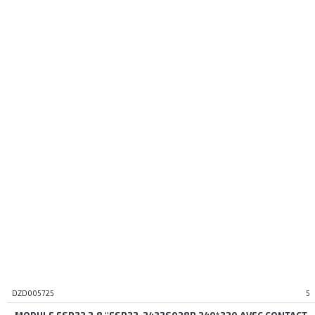
DZD005725
5