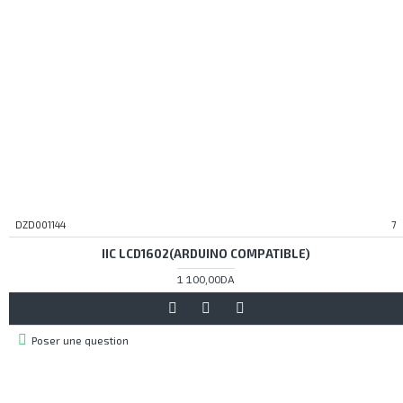
DZD001144
7
IIC LCD1602(ARDUINO COMPATIBLE)
1 100,00DA
Poser une question