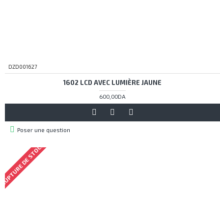
DZD001627
1602 LCD AVEC LUMIÈRE JAUNE
600,00DA
Poser une question
RUPTURE DE STOCK