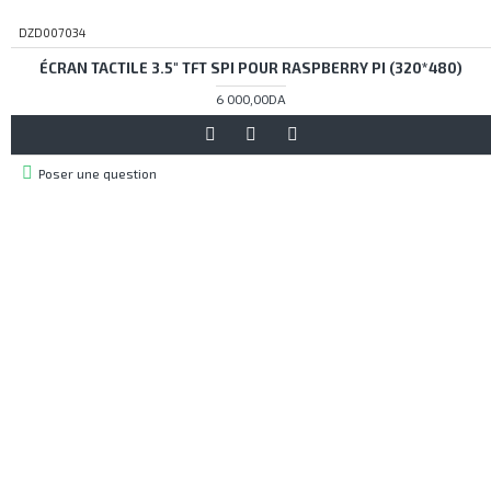
DZD007034
ÉCRAN TACTILE 3.5" TFT SPI POUR RASPBERRY PI (320*480)
6 000,00DA
Poser une question