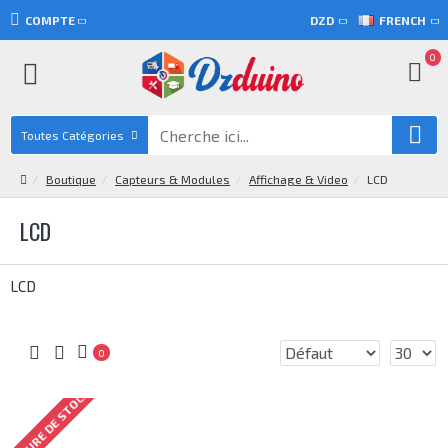
COMPTE
DZD
FRENCH
0
Toutes Catégories
Boutique
Capteurs & Modules
Affichage & Video
LCD
LCD
LCD
0
RUPTURE DE STOCK