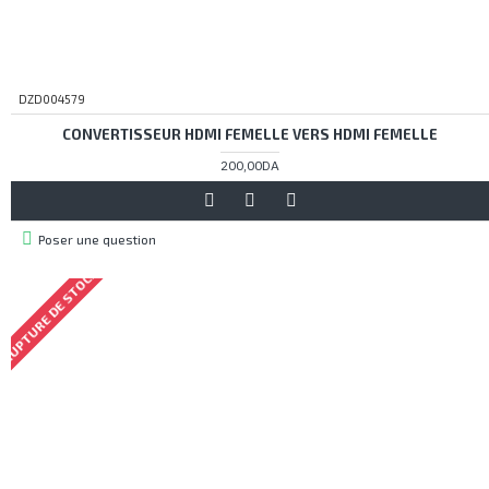
DZD004579
CONVERTISSEUR HDMI FEMELLE VERS HDMI FEMELLE
200,00DA
Poser une question
RUPTURE DE STOCK