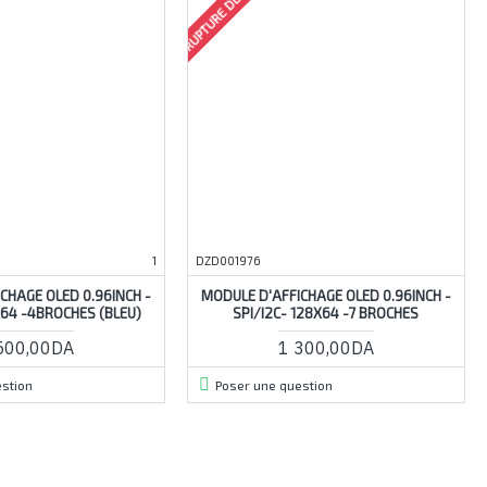
RUPTURE DE STOCK
1
DZD001976
CHAGE OLED 0.96INCH -
MODULE D'AFFICHAGE OLED 0.96INCH -
X64 -4BROCHES (BLEU)
SPI/I2C- 128X64 -7 BROCHES
500,00DA
1 300,00DA
stion
Poser une question