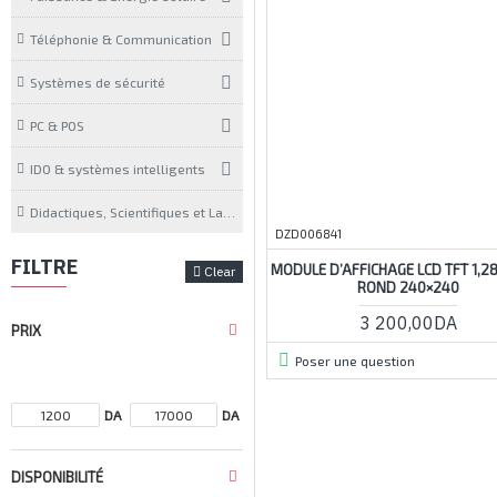
Téléphonie & Communication
Systèmes de sécurité
PC & POS
IDO & systèmes intelligents
Didactiques, Scientifiques et Laboratoires
DZD006841
FILTRE
MODULE D’AFFICHAGE LCD TFT 1,2
Clear
ROND 240×240
3 200,00DA
PRIX
Poser une question
DA
DA
DISPONIBILITÉ