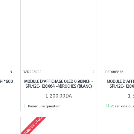
3
DZD002000
2
DZD003363
024*600
MODULE D'AFFICHAGE OLED 0.96INCH -
MODULE D'AFFI
SPI/I2C- 128X64 -4BROCHES (BLANC)
SPI/I2C- 128
1 200,00DA
1 
Poser une question
Poser une que
RUPTURE DE STOCK