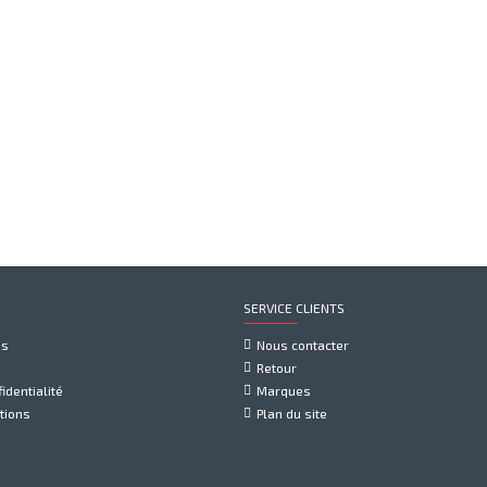
SERVICE CLIENTS
us
Nous contacter
Retour
identialité
Marques
tions
Plan du site