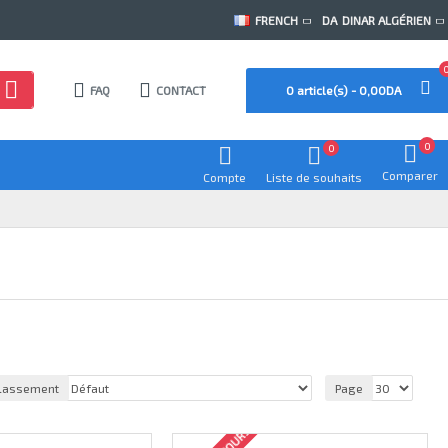
FRENCH
DA
DINAR ALGÉRIEN
FAQ
CONTACT
0 article(s) - 0,00DA
0
0
Comparer
Compte
Liste de souhaits
lassement
Page