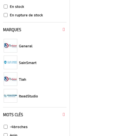
En stock
En rupture de stock
MARQUES
General
SainSmart
Tiah
IteadStudio
MOTS CLÉS
-4broches
4pin