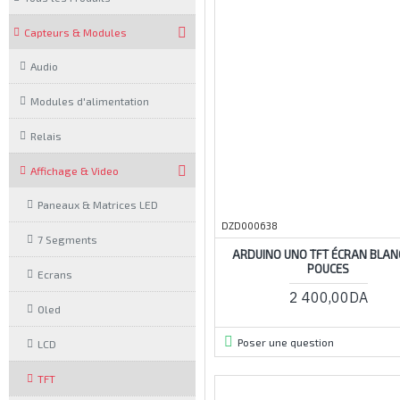
Capteurs & Modules
Audio
Modules d'alimentation
Relais
Affichage & Video
Paneaux & Matrices LED
DZD000638
7 Segments
ARDUINO UNO TFT ÉCRAN BLANC
POUCES
Ecrans
2 400,00DA
Oled
Poser une question
LCD
TFT