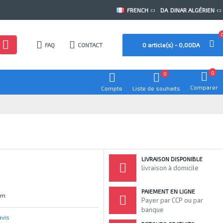
FRENCH
DA
DINAR ALGÉRIEN
FAQ
CONTACT
0 article(s) - 0,00DA
0
0
Comparer
Compte
Liste de souhaits
LIVRAISON DISPONIBLE
livraison à domicile
PAIEMENT EN LIGNE
mm
Payer par CCP ou par
banque
avis