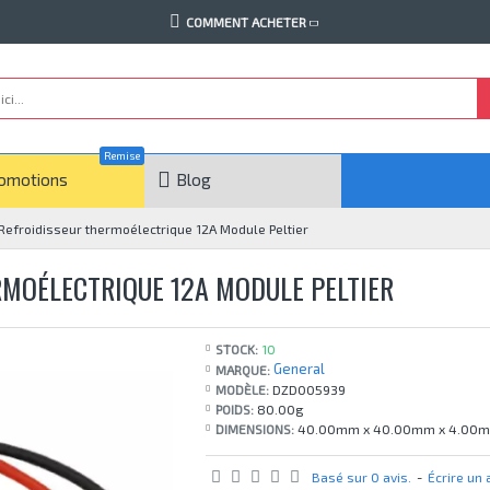
COMMENT ACHETER
Remise
omotions
Blog
froidisseur thermoélectrique 12A Module Peltier
RMOÉLECTRIQUE 12A MODULE PELTIER
STOCK:
10
General
MARQUE:
MODÈLE:
DZD005939
POIDS:
80.00g
DIMENSIONS:
40.00mm x 40.00mm x 4.00
Basé sur 0 avis.
-
Écrire un 