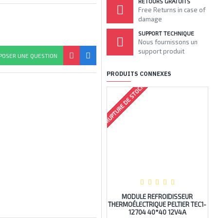
RETOURS GRATUITS
Free Returns in case of
damage
SUPPORT TECHNIQUE
Nous fournissons un
support produit
POSER UNE QUESTION
PRODUITS CONNEXES
RUPTURE DE STOCK
MODULE REFROIDISSEUR
RO
THERMOÉLECTRIQUE PELTIER TEC1-
PO
12704 40*40 12V4A