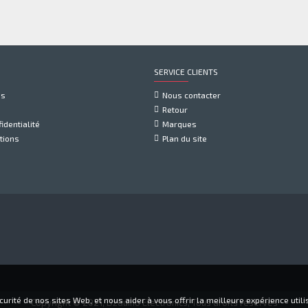
SERVICE CLIENTS
us
Nous contacter
Retour
identialité
Marques
tions
Plan du site
rité de nos sites Web, et nous aider à vous offrir la meilleure expérience utilis
Copyright © 2021, Dzduino Electronics, Tous droits réservés