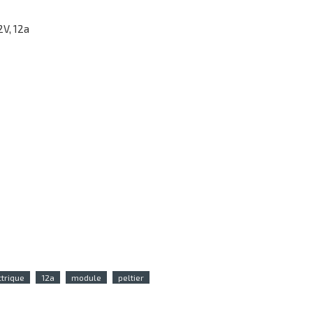
2V, 12a
trique
12a
module
peltier