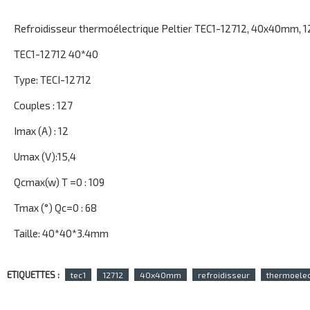
Refroidisseur thermoélectrique Peltier TEC1-12712, 40x40mm, 1
TEC1-12712 40*40
Type: TECI-12712
Couples : 127
Imax (A) : 12
Umax (V):15,4
Qcmax(w) T =0 : 109
Tmax (°) Qc=0 : 68
Taille: 40*40*3.4mm
ETIQUETTES :
tec1
12712
40x40mm
refroidisseur
thermoelec