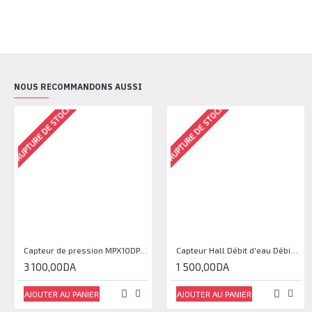
NOUS RECOMMANDONS AUSSI
RUPTURE DE STOCK
RUPTURE DE STOCK
Capteur de pression MPX10DP Pression
Capteur Hall Débit d'eau Débitmètre Contrôle 1-30L Eau / min 1.75MPa
3 100,00DA
1 500,00DA
AJOUTER AU PANIER
AJOUTER AU PANIER