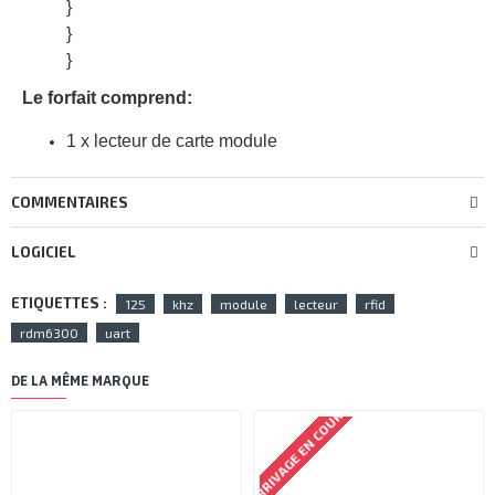
}
}
}
Le forfait comprend:
1 x lecteur de carte module
COMMENTAIRES
LOGICIEL
ETIQUETTES :
125
khz
module
lecteur
rfid
rdm6300
uart
DE LA MÊME MARQUE
ARRIVAGE EN COURS