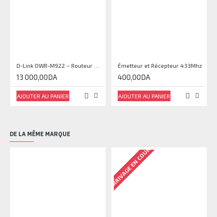
D-Link DWR-M922 – Routeur 4G LTE N300 Dual-SIM
Émetteur et Récepteur 433Mhz
13 000,00DA
400,00DA
AJOUTER AU PANIER
AJOUTER AU PANIER
DE LA MÊME MARQUE
ARRIVAGE EN COURS