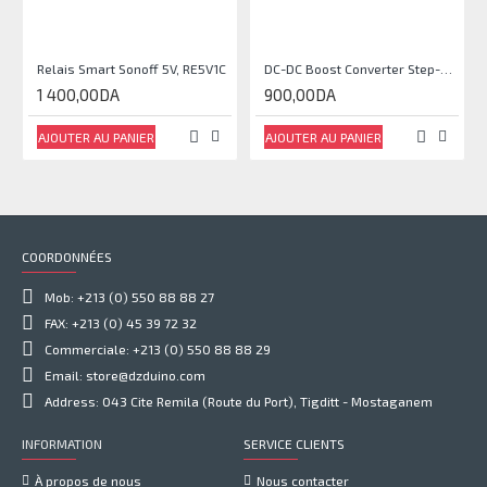
Relais Smart Sonoff 5V, RE5V1C
DC-DC Boost Converter Step-Up Power Module Output 5V-35V
1 400,00DA
900,00DA
AJOUTER AU PANIER
AJOUTER AU PANIER
COORDONNÉES
Mob: +213 (0) 550 88 88 27
FAX: +213 (0) 45 39 72 32
Commerciale: +213 (0) 550 88 88 29
Email: store@dzduino.com
Address: 043 Cite Remila (Route du Port), Tigditt - Mostaganem
INFORMATION
SERVICE CLIENTS
À propos de nous
Nous contacter