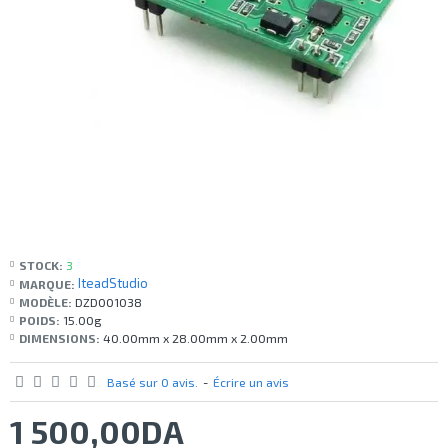
STOCK:
3
IteadStudio
MARQUE:
MODÈLE:
DZD001038
POIDS:
15.00g
DIMENSIONS:
40.00mm x 28.00mm x 2.00mm
Basé sur 0 avis.
-
Écrire un avis
1 500,00DA