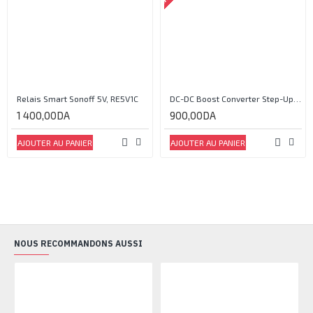
Relais Smart Sonoff 5V, RE5V1C
DC-DC Boost Converter Step-Up Power Module Output 5V-35V
1 400,00DA
900,00DA
AJOUTER AU PANIER
AJOUTER AU PANIER
NOUS RECOMMANDONS AUSSI