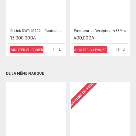
D-Link DWR-M922 – Routeur 4G LTE N300 Dual-SIM
Émetteur et Récepteur 433Mhz
13 000,00DA
400,00DA
AJOUTER AU PANIER
AJOUTER AU PANIER
DE LA MÊME MARQUE
RUPTURE DE STOCK
RU