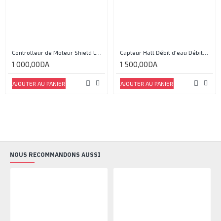
Controlleur de Moteur Shield L293D
Capteur Hall Débit d'eau Débitmètre Contrôle 1-30L Eau / min 1.75MPa
1 000,00DA
1 500,00DA
AJOUTER AU PANIER
AJOUTER AU PANIER
NOUS RECOMMANDONS AUSSI