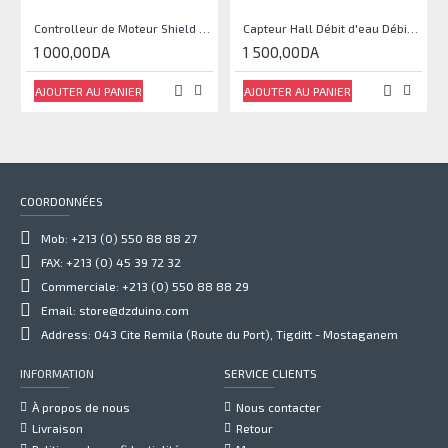
Controlleur de Moteur Shield L293D
Capteur Hall Débit d'eau Débitmètre Contrôle 1-30L Eau / min 1.75MPa
1 000,00DA
1 500,00DA
AJOUTER AU PANIER
AJOUTER AU PANIER
COORDONNÉES
Mob: +213 (0) 550 88 88 27
FAX: +213 (0) 45 39 72 32
Commerciale: +213 (0) 550 88 88 29
Email: store@dzduino.com
Address: 043 Cite Remila (Route du Port), Tigditt - Mostaganem
INFORMATION
SERVICE CLIENTS
À propos de nous
Nous contacter
Livraison
Retour