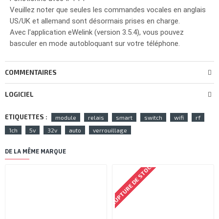
Veuillez noter que seules les commandes vocales en anglais
US/UK et allemand sont désormais prises en charge.
Avec l'application eWelink (version 3.5.4), vous pouvez
basculer en mode autobloquant sur votre téléphone.
COMMENTAIRES
LOGICIEL
ETIQUETTES :
module
relais
smart
switch
wifi
rf
1ch
5v
32v
auto
verrouillage
DE LA MÊME MARQUE
RUPTURE DE STOCK