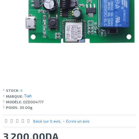
STOCK:
6
Tiah
MARQUE:
MODÈLE:
DZD004777
POIDS:
30.00g
Basé sur 0 avis.
-
Écrire un avis
3 200,00DA