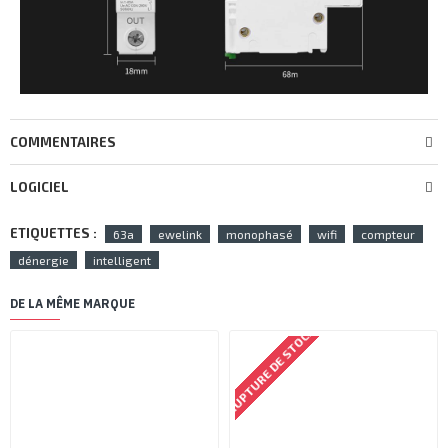
COMMENTAIRES
LOGICIEL
ETIQUETTES :
63a
ewelink
monophasé
wifi
compteur
dénergie
intelligent
DE LA MÊME MARQUE
RUPTURE DE STOCK