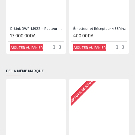
D-Link DWR-M922 – Routeur 4G LTE N300 Dual-SIM
Émetteur et Récepteur 433Mhz
13 000,00DA
400,00DA
AJOUTER AU PANIER
AJOUTER AU PANIER
DE LA MÊME MARQUE
RUPTURE DE STOCK