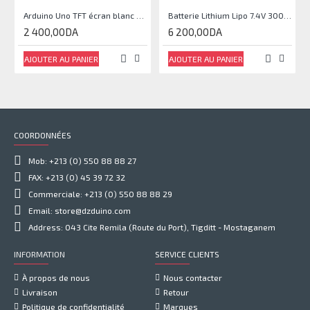
Arduino Uno TFT écran blanc 2,4 pouces
Batterie Lithium Lipo 7.4V 3000mAh 2S 35C
2 400,00DA
6 200,00DA
AJOUTER AU PANIER
AJOUTER AU PANIER
COORDONNÉES
Mob: +213 (0) 550 88 88 27
FAX: +213 (0) 45 39 72 32
Commerciale: +213 (0) 550 88 88 29
Email: store@dzduino.com
Address: 043 Cite Remila (Route du Port), Tigditt - Mostaganem
INFORMATION
SERVICE CLIENTS
À propos de nous
Nous contacter
Livraison
Retour
Politique de confidentialité
Marques