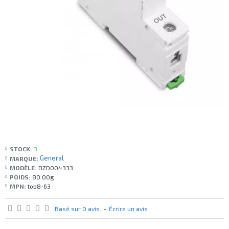
STOCK:
3
General
MARQUE:
MODÈLE:
DZD004333
POIDS:
80.00g
MPN:
tob8-63
Basé sur 0 avis.
-
Écrire un avis