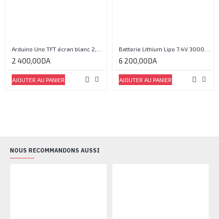
Arduino Uno TFT écran blanc 2,4 pouces
Batterie Lithium Lipo 7.4V 3000mAh 2S 35C
2 400,00DA
6 200,00DA
AJOUTER AU PANIER
AJOUTER AU PANIER
NOUS RECOMMANDONS AUSSI