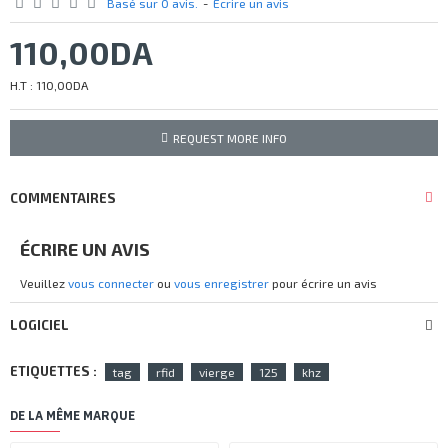
Basé sur 0 avis.
-
Écrire un avis
110,00DA
H.T : 110,00DA
REQUEST MORE INFO
COMMENTAIRES
ÉCRIRE UN AVIS
Veuillez
vous connecter
ou
vous enregistrer
pour écrire un avis
LOGICIEL
ETIQUETTES :
tag
rfid
vierge
125
khz
DE LA MÊME MARQUE