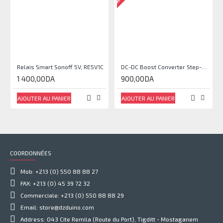
Relais Smart Sonoff 5V, RE5V1C
DC-DC Boost Converter Step-Up Power Module Output 5V-35V
1 400,00DA
900,00DA
AJOUTER AU PANIER
AJOUTER AU PANIER
COORDONNÉES
Mob: +213 (0) 550 88 88 27
FAX: +213 (0) 45 39 72 32
Commerciale: +213 (0) 550 88 88 29
Email: store@dzduino.com
Address: 043 Cite Remila (Route du Port), Tigditt - Mostaganem