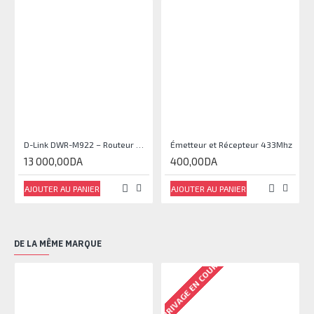
D-Link DWR-M922 – Routeur 4G LTE N300 Dual-SIM
Émetteur et Récepteur 433Mhz
13 000,00DA
400,00DA
AJOUTER AU PANIER
AJOUTER AU PANIER
DE LA MÊME MARQUE
ARRIVAGE EN COURS