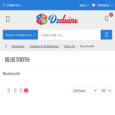
COMPTE
DZD
FRENCH
0
Toutes Catégories
Boutique
Capteurs & Modules
Sans Fil
Bluetooth
BLUETOOTH
Bluetooth
0