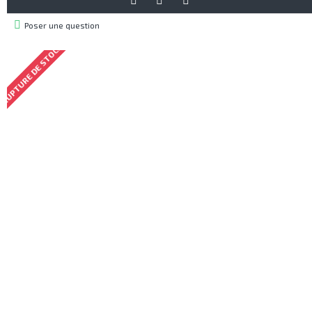
Poser une question
RUPTURE DE STOCK