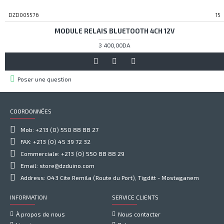
DZD005576
15
MODULE RELAIS BLUETOOTH 4CH 12V
3 400,00DA
Poser une question
COORDONNÉES
Mob: +213 (0) 550 88 88 27
FAX: +213 (0) 45 39 72 32
Commerciale: +213 (0) 550 88 88 29
Email: store@dzduino.com
Address: 043 Cite Remila (Route du Port), Tigditt - Mostaganem
INFORMATION
SERVICE CLIENTS
À propos de nous
Nous contacter