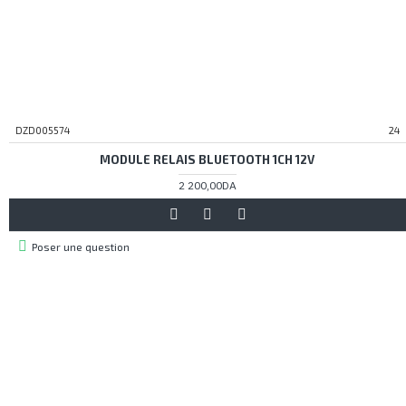
DZD005574
24
MODULE RELAIS BLUETOOTH 1CH 12V
2 200,00DA
Poser une question