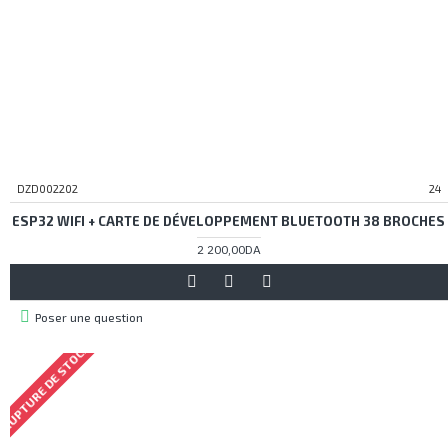
DZD002202
24
ESP32 WIFI + CARTE DE DÉVELOPPEMENT BLUETOOTH 38 BROCHES
2 200,00DA
Poser une question
RUPTURE DE STOCK