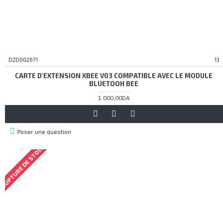
DZD002671
13
CARTE D'EXTENSION XBEE V03 COMPATIBLE AVEC LE MODULE
BLUETOOH BEE
1 000,00DA
Poser une question
RUPTURE DE STOCK