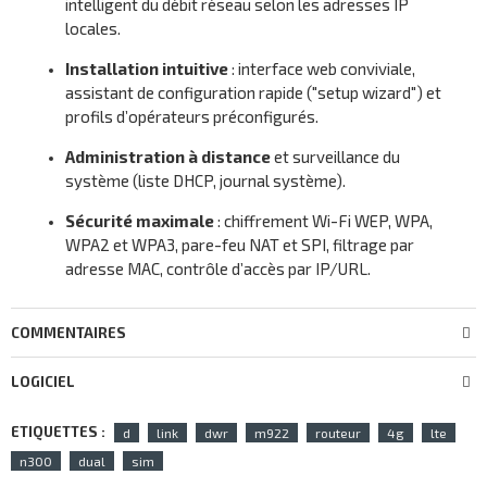
intelligent du débit réseau selon les adresses IP
locales.
Installation intuitive
: interface web conviviale,
assistant de configuration rapide ("setup wizard") et
profils d’opérateurs préconfigurés.
Administration à distance
et surveillance du
système (liste DHCP, journal système).
Sécurité maximale
: chiffrement Wi-Fi WEP, WPA,
WPA2 et WPA3, pare-feu NAT et SPI, filtrage par
adresse MAC, contrôle d’accès par IP/URL.
COMMENTAIRES
LOGICIEL
ETIQUETTES :
d
link
dwr
m922
routeur
4g
lte
n300
dual
sim