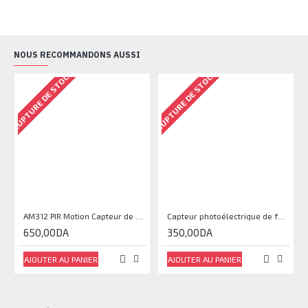
NOUS RECOMMANDONS AUSSI
RUPTURE DE STOCK
RUPTURE DE STOCK
AM312 PIR Motion Capteur de corps humain
Capteur photoélectrique de faisceau Module de capteur IR
650,00DA
350,00DA
AJOUTER AU PANIER
AJOUTER AU PANIER