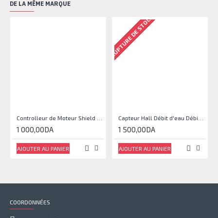
DE LA MÊME MARQUE
RUPTURE DE STOCK
RU
Controlleur de Moteur Shield L293D
Capteur Hall Débit d'eau Débitmètre Contrôle 1-30L Eau / min 1.75MPa
1 000,00DA
1 500,00DA
AJOUTER AU PANIER
AJOUTER AU PANIER
COORDONNÉES