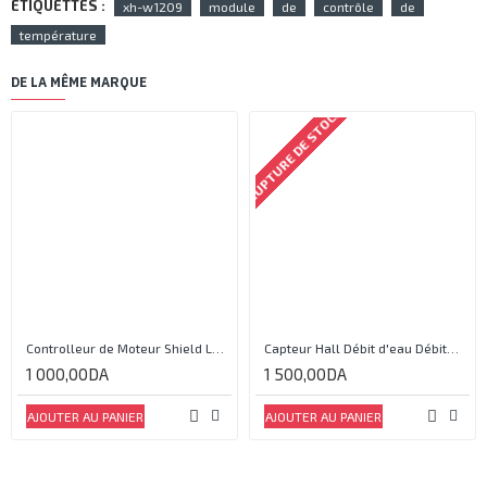
ETIQUETTES :
xh-w1209
module
de
contrôle
de
température
DE LA MÊME MARQUE
RUPTURE DE STOCK
Controlleur de Moteur Shield L293D
Capteur Hall Débit d'eau Débitmètre Contrôle 1-30L Eau / min 1.75MPa
1 000,00DA
1 500,00DA
AJOUTER AU PANIER
AJOUTER AU PANIER