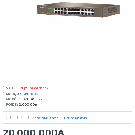
STOCK:
Rupture de stock
General
MARQUE:
MODÈLE:
DZD006622
POIDS:
2,000.00g
Basé sur 0 avis.
-
Écrire un avis
20 000,00DA