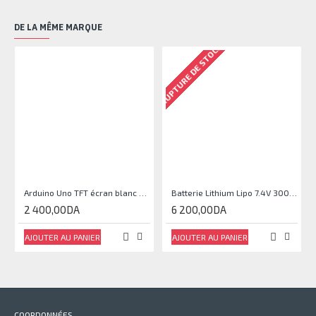
DE LA MÊME MARQUE
RUPTURE DE STOCK
Arduino Uno TFT écran blanc 2,4 pouces
Batterie Lithium Lipo 7.4V 3000mAh 2S 35C
2 400,00DA
6 200,00DA
AJOUTER AU PANIER
AJOUTER AU PANIER
COORDONNÉES