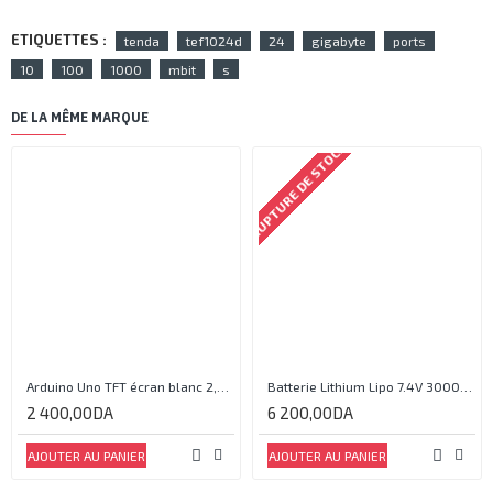
ETIQUETTES :
tenda
tef1024d
24
gigabyte
ports
10
100
1000
mbit
s
DE LA MÊME MARQUE
RUPTURE DE STOCK
Arduino Uno TFT écran blanc 2,4 pouces
Batterie Lithium Lipo 7.4V 3000mAh 2S 35C
2 400,00DA
6 200,00DA
AJOUTER AU PANIER
AJOUTER AU PANIER