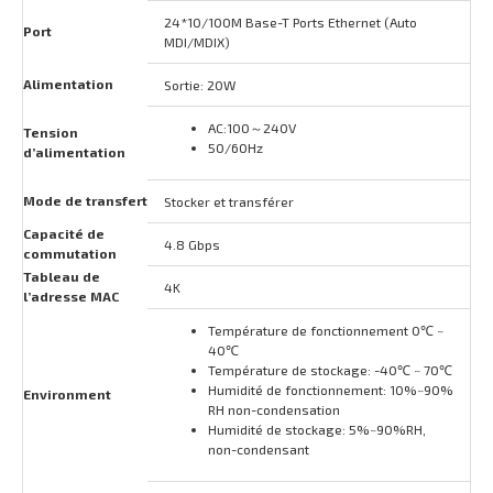
24*10/100M Base-T Ports Ethernet (Auto
Port
MDI/MDIX)
Alimentation
Sortie: 20W
AC:100～240V
Tension
50/60Hz
d’alimentation
Mode de transfert
Stocker et transférer
Capacité de
4.8 Gbps
commutation
Tableau de
4K
l’adresse MAC
Température de fonctionnement 0℃ ~
40℃
Température de stockage: -40℃ ~ 70℃
Humidité de fonctionnement: 10%~90%
Environment
RH non-condensation
Humidité de stockage: 5%~90%RH,
non-condensant