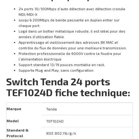
24 ports 10/100Mbps d’auto détection avec détection croisée
MDI/MDI-X
Jusqu’à 200Mbps de bande passante en duplex entier sur
chaque port.
Logé dans un boîtier métallique robuste, il est idéal pour des
années d’utilisation fiable.
Apprentissage et vieillissement des adresses 8K MAC et
contrôle du flux de données pour une meilleure transmission.
Protection professionnelle de 6000V contre la foudre pour
l’alimentation électrique
Support standard 13/19 pouces montable en rack.
Supporte Plug and Play, sans configuration
Switch Tenda 24 ports
TEF1024D fiche technique:
Marque
Tenda
Model
TEF1024D
Standard &
IEEE 802.11b/g/n
Protocol