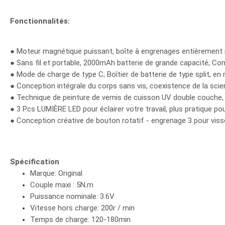
Fonctionnalités:
● Moteur magnétique puissant, boîte à engrenages entièrement mé
● Sans fil et portable, 2000mAh batterie de grande capacité; Com
● Mode de charge de type C; Boîtier de batterie de type split, en 
● Conception intégrale du corps sans vis, coexistence de la scien
● Technique de peinture de vernis de cuisson UV double couche, r
● 3 Pcs LUMIÈRE LED pour éclairer votre travail, plus pratique pour
● Conception créative de bouton rotatif - engrenage 3 pour visser,
Spécification
Marque: Original
Couple maxi : 5N.m
Puissance nominale: 3.6V
Vitesse hors charge: 200r / min
Temps de charge: 120-180min