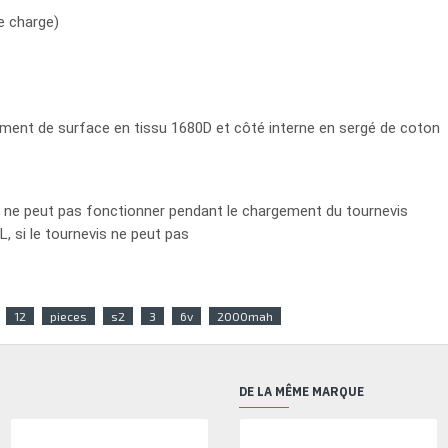
e charge)
ment de surface en tissu 1680D et côté interne en sergé de coton
ur ne peut pas fonctionner pendant le chargement du tournevis
L, si le tournevis ne peut pas
12
pieces
s2
3
6v
2000mah
DE LA MÊME MARQUE