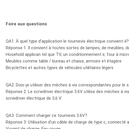
Foire aux questions
QA1. À quel type d’application le tournevis électrique convient-il?
Réponse 1: Il convient à toutes sortes de lampes, de meubles, d
Hosehold applican tel que TV, un conditionnement ir, four à mic
Meubles comme table / bureau et chaise, armoire et étagère
Bicyclettes et autres types de véhicules utilitaires légers
QA2. Dois-je utiliser des mèches à vis correspondantes pour le s
Réponse 2: Le scrwdriver électrique 3.6V utilise des mèches à vi
scrwdriver électrique de 3,6 V.
QA3. Comment charger ce tournevis 3.6V?
Réponse 3: Utilisation d’un câble de charge de type c, connecté 
Voyant de charge :Feu rouge