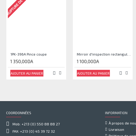
RUPTURE DE STOCK
1PK-396A Pince coupe
Mirroir d'inspection rectangulaire JJAM0144
1 350,00DA
1 100,00DA
AJOUTER AU PANIER
AJOUTER AU PANIER
COORDONNÉES
INFORMATION
À propos de no
Mob: +213 (0) 550 88 88 27
Livraison
FAX: +213 (0) 45 39 72 32
Politique de conf