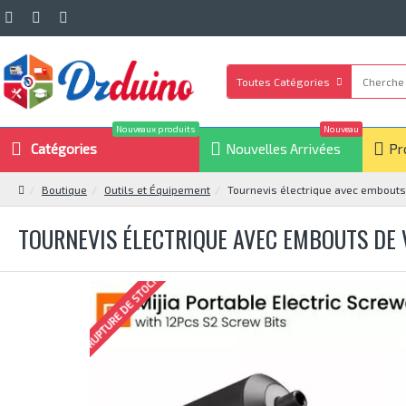
Toutes Catégories
Nouveaux produits
Nouveau
Catégories
Nouvelles Arrivées
Pr
Boutique
Outils et Équipement
Tournevis électrique avec embouts
TOURNEVIS ÉLECTRIQUE AVEC EMBOUTS DE V
RUPTURE DE STOCK