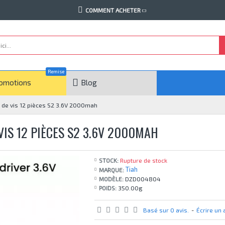
COMMENT ACHETER
Remise
omotions
Blog
 de vis 12 pièces S2 3.6V 2000mah
IS 12 PIÈCES S2 3.6V 2000MAH
STOCK:
Rupture de stock
Tiah
MARQUE:
MODÈLE:
DZD004804
POIDS:
350.00g
Basé sur 0 avis.
-
Écrire un 