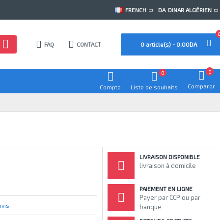
FRENCH
DA
DINAR ALGÉRIEN
FAQ
CONTACT
0 article(s) - 0,00DA
0
0
Comparer
Compte
Liste de souhaits
LIVRAISON DISPONIBLE
livraison à domicile
PAIEMENT EN LIGNE
Payer par CCP ou par
avis
banque