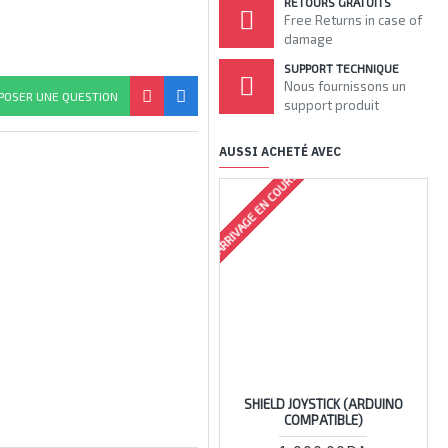
RETOURS GRATUITS
Free Returns in case of
damage
SUPPORT TECHNIQUE
Nous fournissons un
POSER UNE QUESTION
support produit
AUSSI ACHETÉ AVEC
ARRIVAGE EN COURS
ARRIV
SHIELD JOYSTICK (ARDUINO
COMPATIBLE)