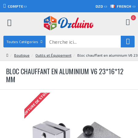
COMPTE
DZD
FRENCH
0
Toutes Catégories
Boutique
Outils et Équipement
Bloc chauffant en aluminium V6 2
BLOC CHAUFFANT EN ALUMINIUM V6 23*16*12
MM
RUPTURE DE STOCK