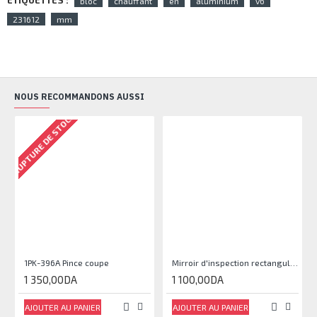
ETIQUETTES :
bloc
chauffant
en
aluminium
v6
231612
mm
NOUS RECOMMANDONS AUSSI
RUPTURE DE STOCK
1PK-396A Pince coupe
Mirroir d'inspection rectangulaire JJAM0144
1 350,00DA
1 100,00DA
AJOUTER AU PANIER
AJOUTER AU PANIER