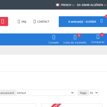
FRENCH
DA
DINAR ALGÉRIEN
FAQ
CONTACT
0 article(s) - 0,00DA
0
0
Comparer
Compte
Liste de souhaits
lassement
Page