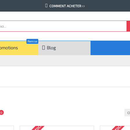
COMMENT ACHETER
Remise
omotions
Blog
C
0