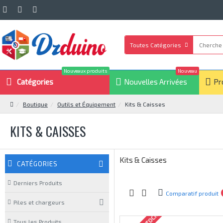
Toutes Catégories
Nouveaux produits
Nouveau
Catégories
Nouvelles Arrivées
Pr
Boutique
Outils et Équipement
Kits & Caisses
KITS & CAISSES
Kits & Caisses
CATÉGORIES
Derniers Produits
Comparatif produit
Piles et chargeurs
Tous les Produits