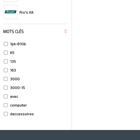
Pro's Kit
MOTS CLÉS
1pk-810b
65
135
163
3000
3000-15
avec
computer
daccessoires
dremel
dremel4000